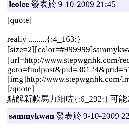
leolee
發表於 9-10-2009 21:45
[quote]
really .........{:4_163:}
[size=2][color=#999999]sammykw
[url=http://www.stepwgnhk.com/red
goto=findpost&pid=30124&ptid=5
[img]http://www.stepwgnhk.com/ima
[/quote]
點解新款馬力細咗{:6_292:} 可能為
sammykwan
發表於 9-10-2009 22