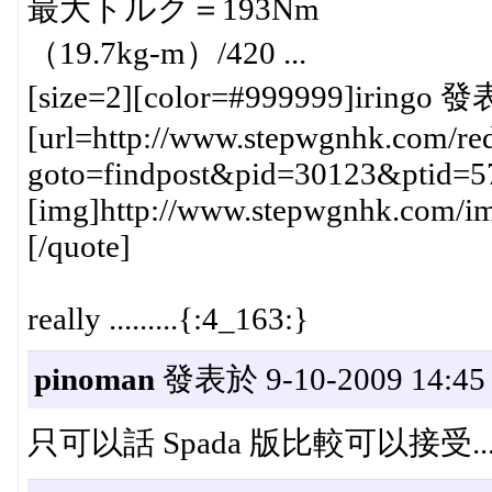
最大トルク＝193Nm
（19.7kg-m）/420 ...
[size=2][color=#999999]iringo 發
[url=http://www.stepwgnhk.com/red
goto=findpost&pid=30123&ptid=5
[img]http://www.stepwgnhk.com/ima
[/quote]
really .........{:4_163:}
pinoman
發表於 9-10-2009 14:45
只可以話 Spada 版比較可以接受....