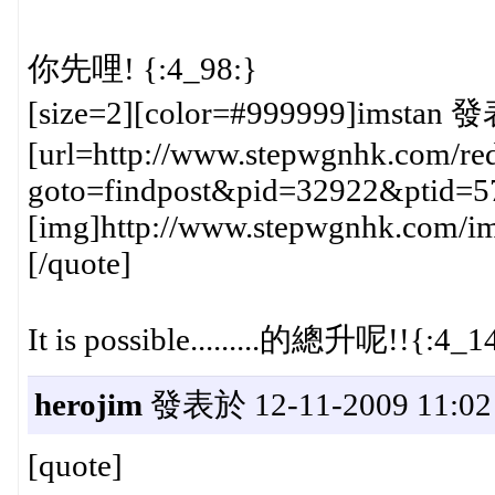
你先哩! {:4_98:}
[size=2][color=#999999]imstan 發
[url=http://www.stepwgnhk.com/red
goto=findpost&pid=32922&ptid=5
[img]http://www.stepwgnhk.com/ima
[/quote]
It is possible.........的總升呢!!{:4_1
herojim
發表於 12-11-2009 11:02
[quote]