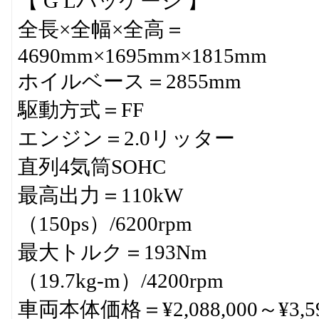
【 G Lパッケージ 】
全長×全幅×全高＝
4690mm×1695mm×1815mm
ホイルベース＝2855mm
駆動方式＝FF
エンジン＝2.0リッター
直列4気筒SOHC
最高出力＝110kW
（150ps）/6200rpm
最大トルク＝193Nm
（19.7kg-m）/4200rpm
車両本体価格＝¥2,088,000～¥3,59