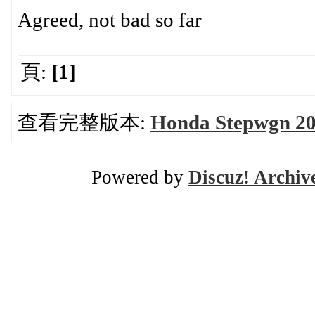
Agreed, not bad so far
頁:
[1]
查看完整版本:
Honda Stepwgn 20
Powered by
Discuz! Archiv