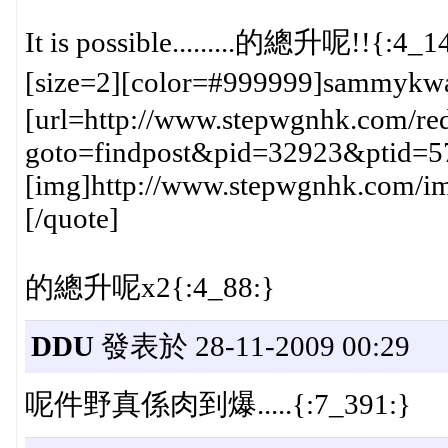
It is possible.........的總升呢!!{:4_1
[size=2][color=#999999]sammykw
[url=http://www.stepwgnhk.com/red
goto=findpost&pid=32923&ptid=5
[img]http://www.stepwgnhk.com/ima
[/quote]
的總升呢x2{:4_88:}
DDU
發表於 28-11-2009 00:29
呢件野真係肉到爆.....{:7_391:}