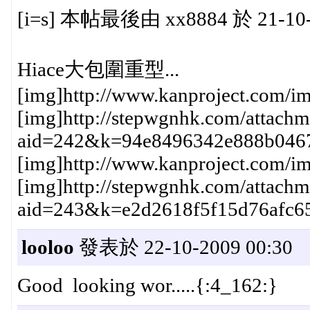
[i=s] 本帖最後由 xx8884 於 21-10-2
Hiace大包圍重型...
[img]http://www.kanproject.com/im
[img]http://stepwgnhk.com/attachm
aid=242&k=94e8496342e888b046
[img]http://www.kanproject.com/im
[img]http://stepwgnhk.com/attachm
aid=243&k=e2d2618f5f15d76afc
looloo
發表於 22-10-2009 00:30
Good looking wor.....{:4_162:}