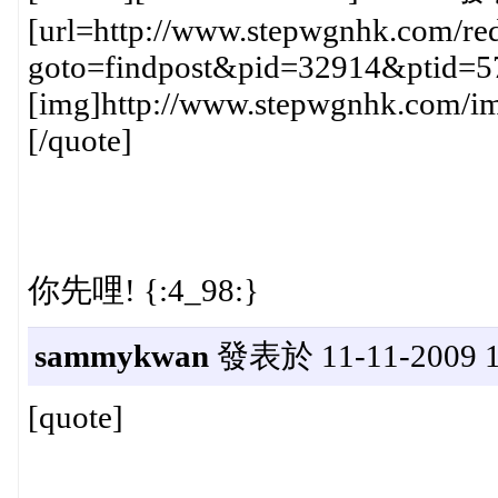
[url=http://www.stepwgnhk.com/red
goto=findpost&pid=32914&ptid=5
[img]http://www.stepwgnhk.com/ima
[/quote]
你先哩! {:4_98:}
sammykwan
發表於 11-11-2009 1
[quote]