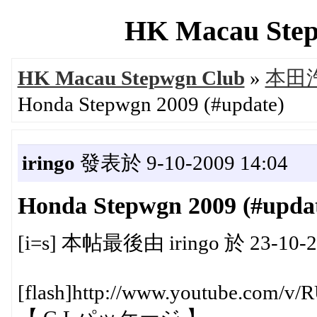
HK Macau Step
HK Macau Stepwgn Club
»
本田汽
Honda Stepwgn 2009 (#update)
iringo
發表於 9-10-2009 14:04
Honda Stepwgn 2009 (#upda
[i=s] 本帖最後由 iringo 於 23-10-20
[flash]http://www.youtube.com/v