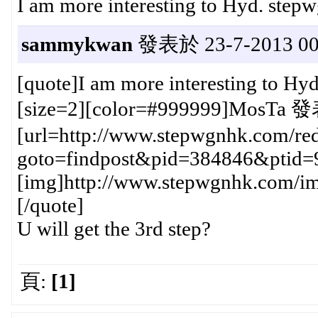
I am more interesting to Hyd. step
sammykwan
發表於 23-7-2013 00
[quote]I am more interesting to Hy
[size=2][color=#999999]MosTa 發
[url=http://www.stepwgnhk.com/red
goto=findpost&pid=384846&ptid=
[img]http://www.stepwgnhk.com/ima
[/quote]
U will get the 3rd step?
頁:
[1]