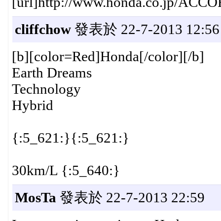
[url]http://www.honda.co.jp/ACCOR
cliffchow
發表於 22-7-2013 12:56
[b][color=Red]Honda[/color][/b]
Earth Dreams
Technology
Hybrid
{:5_621:}{:5_621:}
30km/L {:5_640:}
MosTa
發表於 22-7-2013 22:59