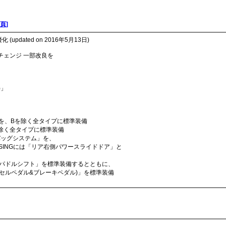
頁]
優化 (updated on 2016年5月13日)
チェンジ 一部改良を
)」
載器を、Bを除く全タイプに標準装備
Gを除く全タイプに標準装備
バッグシステム」を、
NSINGには「リア右側パワースライドドア」と
「パドルシフト」を標準装備するとともに、
ダル(アクセルペダル&ブレーキペダル)」を標準装備