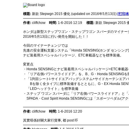
標題:
新款 Stepwgn 2015 優化 (updated on 2016年5月13日)
[打印本
作者:
cliffchow
時間:
1-6-2016 12:19
標題:
新款 Stepwgn 2015 
ホンダは新型ステップワゴン・ステップワゴン スパーダのマイナー
2016年5月13日に行い発売を開始した！！
今回のマイナーチェンジでは
先進の安全運転支援システム「Honda SENSING(ホンダ センシング
ナビ装着用スペシャルパッケージ、ETC車載器などを標準装備。
変更点
・Honda SENSINGとナビ装着用スペシャルパッケージ+ETC車
・「リア右側パワースライドドア」を、B、G・Honda SENSIN
・「1列目シートi-サイドエアバッグシステム+サイドカーテンエア
Bを除く全タイプに標準装備するとともに、G・EX Honda SE
「LEDヘッドライト」を標準装備
・ステップ ワゴン スパーダに「リア右側パワースライドドア」と
SPADA・Cool Spirit Honda SENSINGには「スポーツペ
作者:
cliffchow
時間:
1-6-2016 12:20
其實唔係好關大家行貨事, 都 post 吓