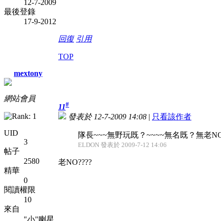
12-7-2009
最後登錄
17-9-2012
回復
引用
TOP
mextony
網站會員
#
11
發表於 12-7-2009 14:08
|
只看該作者
UID
隊長~~~無野玩既？~~~~無名既？無老N
3
ELDON 發表於 2009-7-12 14:06
帖子
2580
老NO????
精華
0
閱讀權限
10
來自
"小"喇星