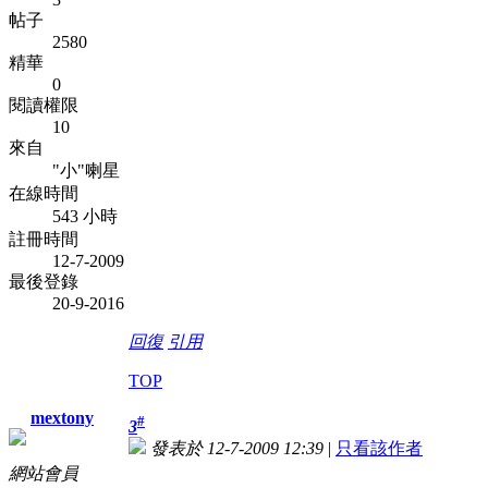
帖子
2580
精華
0
閱讀權限
10
來自
"小"喇星
在線時間
543 小時
註冊時間
12-7-2009
最後登錄
20-9-2016
回復
引用
TOP
mextony
#
3
發表於 12-7-2009 12:39
|
只看該作者
網站會員