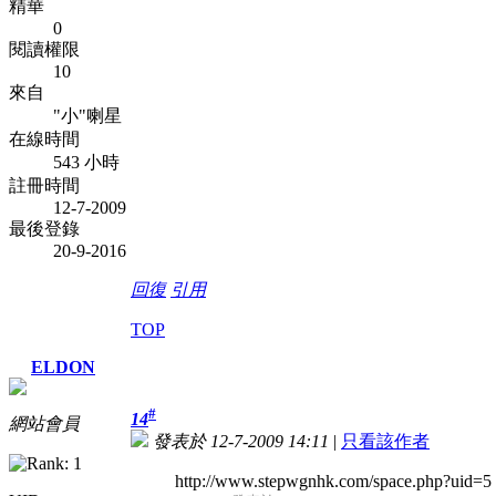
精華
0
閱讀權限
10
來自
"小"喇星
在線時間
543 小時
註冊時間
12-7-2009
最後登錄
20-9-2016
回復
引用
TOP
ELDON
#
14
網站會員
發表於 12-7-2009 14:11
|
只看該作者
http://www.stepwgnhk.com/space.php?uid=5