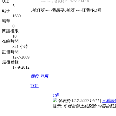
UID
mextony 發表於 2009-7-12 14:10
5
5號仔呀~~~我想要6號呀~~~旺我多D呀
帖子
1689
精華
0
閱讀權限
10
在線時間
321 小時
註冊時間
12-7-2009
最後登錄
17-9-2012
回復
引用
TOP
#
15
發表於 12-7-2009 14:11
|
只看該
提示:
作者被禁止或刪除 內容自動