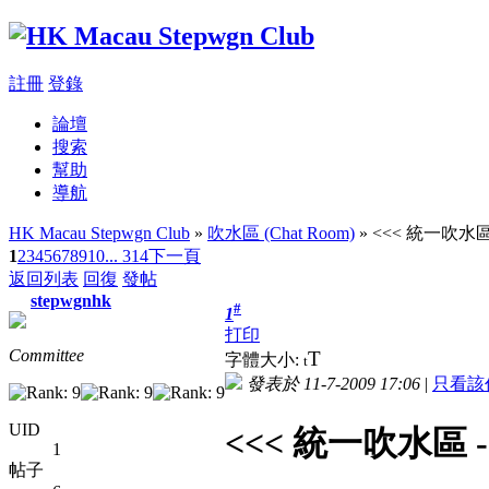
註冊
登錄
論壇
搜索
幫助
導航
HK Macau Stepwgn Club
»
吹水區 (Chat Room)
» <<< 統一吹水區 
1
2
3
4
5
6
7
8
9
10
... 314
下一頁
返回列表
回復
發帖
stepwgnhk
#
1
打印
Committee
T
字體大小:
t
發表於 11-7-2009 17:06
|
只看該
UID
<<< 統一吹水區 --
1
帖子