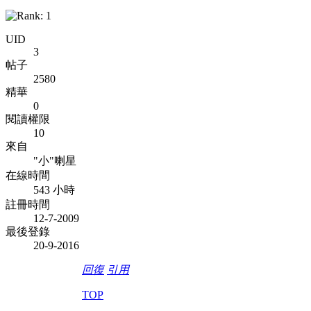
UID
3
帖子
2580
精華
0
閱讀權限
10
來自
"小"喇星
在線時間
543 小時
註冊時間
12-7-2009
最後登錄
20-9-2016
回復
引用
TOP