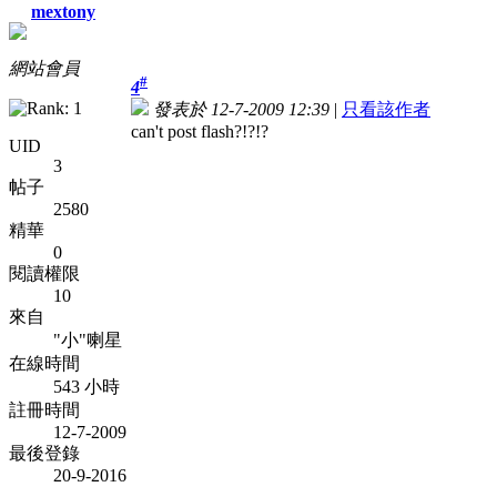
mextony
網站會員
#
4
發表於 12-7-2009 12:39
|
只看該作者
can't post flash?!?!?
UID
3
帖子
2580
精華
0
閱讀權限
10
來自
"小"喇星
在線時間
543 小時
註冊時間
12-7-2009
最後登錄
20-9-2016