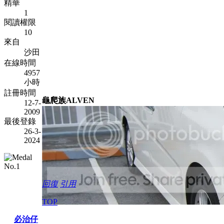
精華
1
閱讀權限
10
來自
沙田
在線時間
4957
小時
註冊時間
龜爬族ALVEN
12-7-
2009
最後登錄
26-3-
2024
回復
引用
TOP
必治仔