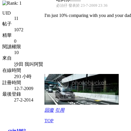
必治仔 發表於 23-7-2009 23:36
UID
I'm just 10% comparing with you and your da
11
帖子
1072
精華
0
閱讀權限
10
來自
沙田 我叫阿賢
在線時間
293 小時
註冊時間
12-7-2009
最後登錄
27-2-2014
回復
引用
TOP
cyin1002