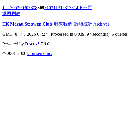
1 ...
305
306
307
308
309
310
311
312
313
314
下一頁
返回列表
HK Macau Stepwgn Club
|
聯繫我們
|
論壇統計
|
Archiver
GMT+8, 7-8-2026 07:27 ,
Processed in 0.039797 second(s), 5 querie
Powered by
Discuz!
7.0.0
© 2001-2009
Comsenz Inc.