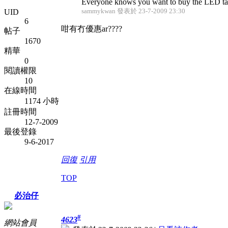
Everyone knows you want to buy the LED tail li
sammykwan 發表於 23-7-2009 23:30
UID
6
咁有冇優惠ar????
帖子
1670
精華
0
閱讀權限
10
在線時間
1174 小時
註冊時間
12-7-2009
最後登錄
9-6-2017
回復
引用
TOP
必治仔
#
4623
網站會員