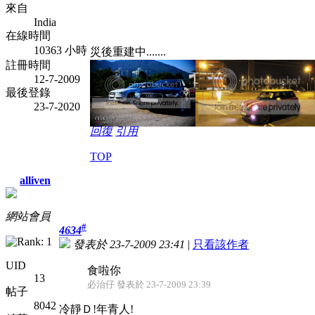
來自
India
在線時間
10363 小時
災後重建中.......
註冊時間
12-7-2009
最後登錄
23-7-2020
回復
引用
TOP
alliven
網站會員
#
4634
發表於 23-7-2009 23:41
|
只看該作者
UID
食啦你
13
必治仔 發表於 23-7-2009 23:39
帖子
8042
冷靜Ｄ!年青人!