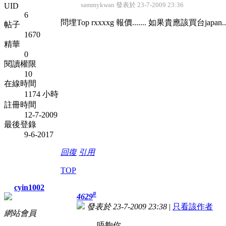
sammykwan 發表於 23-7-2009 23:36
UID
6
問埋Top rxxxxg 報價....... 如果貴應該買台japan......
帖子
1670
精華
0
閱讀權限
10
在線時間
1174 小時
註冊時間
12-7-2009
最後登錄
9-6-2017
回復
引用
TOP
cyin1002
#
4629
發表於 23-7-2009 23:38
|
只看該作者
網站會員
唔夠你.........