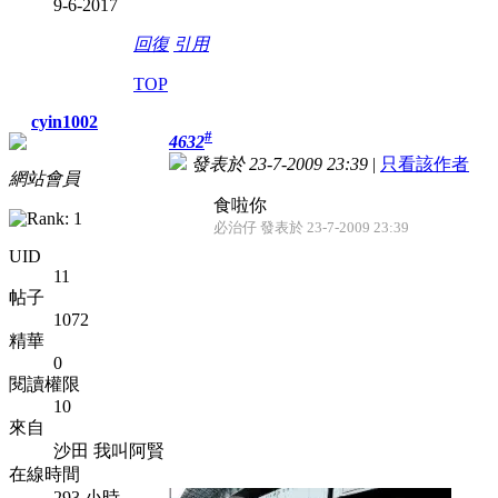
9-6-2017
回復
引用
TOP
cyin1002
#
4632
發表於 23-7-2009 23:39
|
只看該作者
網站會員
食啦你
必治仔 發表於 23-7-2009 23:39
UID
11
帖子
1072
精華
0
閱讀權限
10
來自
沙田 我叫阿賢
在線時間
293 小時