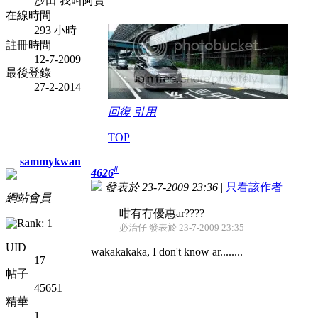
沙田 我叫阿賢
在線時間
293 小時
註冊時間
12-7-2009
最後登錄
27-2-2014
回復
引用
TOP
sammykwan
#
4626
發表於 23-7-2009 23:36
|
只看該作者
網站會員
咁有冇優惠ar????
必治仔 發表於 23-7-2009 23:35
UID
wakakakaka, I don't know ar........
17
帖子
45651
精華
1