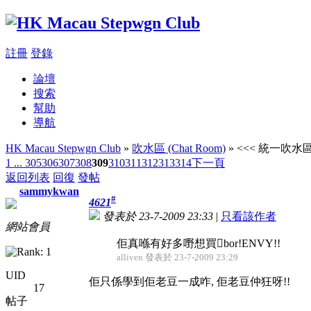
註冊
登錄
論壇
搜索
幫助
導航
HK Macau Stepwgn Club
»
吹水區 (Chat Room)
» <<< 統一吹水區 
1 ...
305
306
307
308
309
310
311
312
313
314
下一頁
返回列表
回復
發帖
sammykwan
#
4621
發表於 23-7-2009 23:33
|
只看該作者
網站會員
佢真喺有好多嘢想買bor!ENVY!!
alliven 發表於 23-7-2009 23:29
UID
佢只係學到佢老豆一成咋, 佢老豆仲狂呀!!
17
帖子