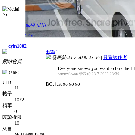
回復
引用
TOP
cyin1002
#
4625
發表於 23-7-2009 23:36
|
只看該作者
網站會員
Everyone knows you want to buy the LED ta
sammykwan 發表於 23-7-2009 23:30
UID
BG, just go go go
11
帖子
1072
精華
0
閱讀權限
10
來自