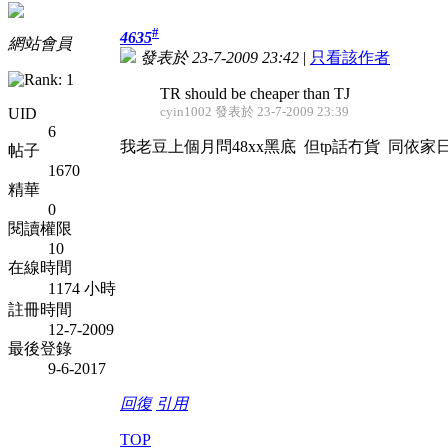
#
4635
網站會員
發表於 23-7-2009 23:42
|
只看該作者
TR should be cheaper than TJ
cyin1002 發表於 23-7-2009 23:39
UID
6
我老豆上個月問48xx黑底 但tp話冇貨 同依家日元8.x 
帖子
1670
精華
0
閱讀權限
10
在線時間
1174 小時
註冊時間
12-7-2009
最後登錄
9-6-2017
回復
引用
TOP