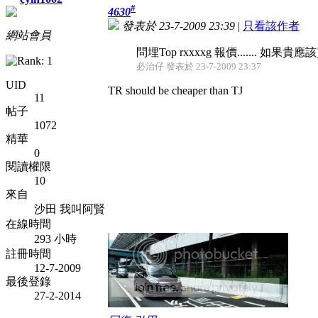
#
4630
發表於 23-7-2009 23:39
|
只看該作者
網站會員
問埋Top rxxxxg 報價....... 如果貴應該買台ja
必治仔 發表於 23-7-2009 23:37
UID
TR should be cheaper than TJ
11
帖子
1072
精華
0
閱讀權限
10
來自
沙田 我叫阿賢
在線時間
293 小時
註冊時間
12-7-2009
最後登錄
27-2-2014