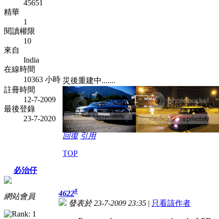
45651
精華
1
閱讀權限
10
來自
India
在線時間
10363 小時
災後重建中.......
註冊時間
12-7-2009
最後登錄
23-7-2020
回復
引用
TOP
必治仔
#
4622
網站會員
發表於 23-7-2009 23:35
|
只看該作者