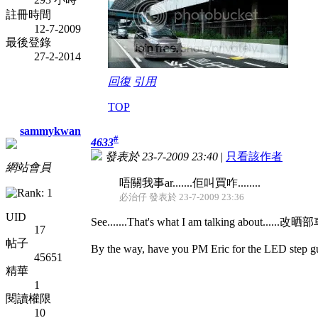
註冊時間
12-7-2009
最後登錄
27-2-2014
回復
引用
TOP
sammykwan
#
4633
發表於 23-7-2009 23:40
|
只看該作者
網站會員
唔關我事ar.......佢叫買咋........
必治仔 發表於 23-7-2009 23:36
UID
See.......That's what I am talking abou
17
帖子
By the way, have you PM Eric for the LED step g
45651
精華
1
閱讀權限
10