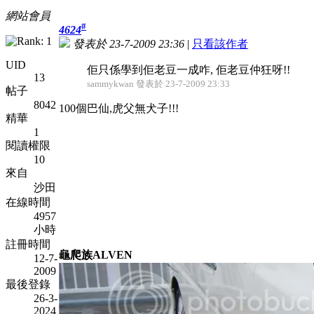
網站會員
#
4624
發表於 23-7-2009 23:36
|
只看該作者
UID
佢只係學到佢老豆一成咋, 佢老豆仲狂呀!!
13
sammykwan 發表於 23-7-2009 23:33
帖子
8042
100個巴仙,虎父無犬子!!!
精華
1
閱讀權限
10
來自
沙田
在線時間
4957
小時
註冊時間
龜爬族ALVEN
12-7-
2009
最後登錄
26-3-
2024