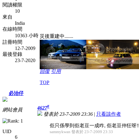
閱讀權限
10
來自
India
在線時間
10363 小時
災後重建中.......
註冊時間
12-7-2009
最後登錄
23-7-2020
回復
引用
TOP
必治仔
#
4627
網站會員
發表於 23-7-2009 23:36
|
只看該作者
佢只係學到佢老豆一成咋, 佢老豆仲狂呀!
UID
sammykwan 發表於 23-7-2009 23:33
6