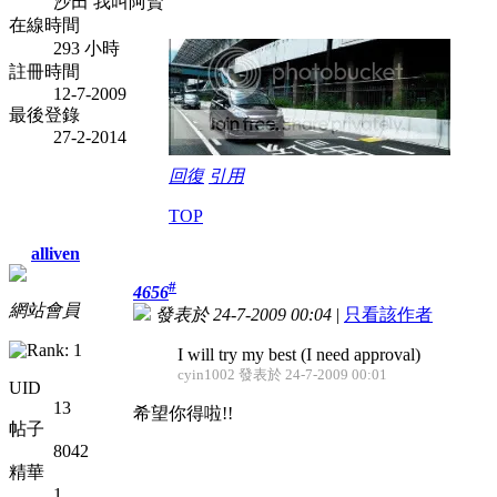
沙田 我叫阿賢
在線時間
293 小時
註冊時間
12-7-2009
最後登錄
27-2-2014
回復
引用
TOP
alliven
#
4656
網站會員
發表於 24-7-2009 00:04
|
只看該作者
I will try my best (I need approval
)
cyin1002 發表於 24-7-2009 00:01
UID
13
希望你得啦!!
帖子
8042
精華
1