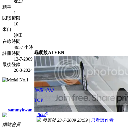
8042
精華
1
閱讀權限
10
來自
沙田
在線時間
4957 小時
龜爬族ALVEN
註冊時間
12-7-2009
最後登錄
26-3-2024
回復
引用
TOP
sammykwan
#
4652
發表於 23-7-2009 23:59
|
只看該作者
網站會員