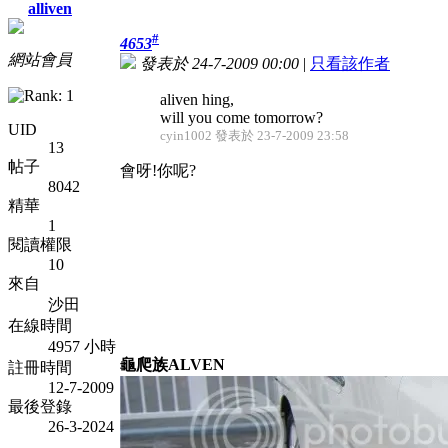
alliven
#
4653
網站會員
發表於 24-7-2009 00:00
|
只看該作者
aliven hing,
will you come tomorrow?
UID
cyin1002 發表於 23-7-2009 23:58
13
帖子
會呀!你呢?
8042
精華
1
閱讀權限
10
來自
沙田
在線時間
4957 小時
龜爬族ALVEN
註冊時間
12-7-2009
最後登錄
26-3-2024