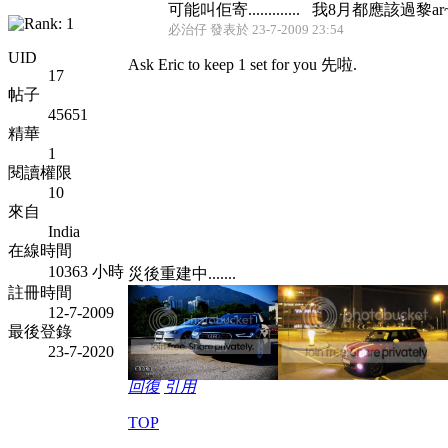
可能叫佢寄............. 我8月都應該過黎ar
必治仔 發表於 23-7-2009 23:54
UID
Ask Eric to keep 1 set for you 先啦.
17
帖子
45651
精華
1
閱讀權限
10
來自
India
在線時間
10363 小時
災後重建中.......
註冊時間
12-7-2009
最後登錄
23-7-2020
回復
引用
TOP