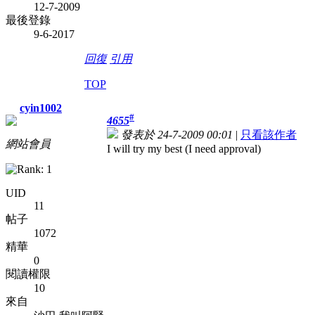
12-7-2009
最後登錄
9-6-2017
回復
引用
TOP
cyin1002
#
4655
發表於 24-7-2009 00:01
|
只看該作者
網站會員
I will try my best (I need approval
)
UID
11
帖子
1072
精華
0
閱讀權限
10
來自