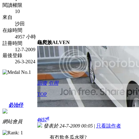
閱讀權限
10
來自
沙田
在線時間
4957 小時
龜爬族ALVEN
註冊時間
12-7-2009
最後登錄
26-3-2024
回復
引用
TOP
必治仔
#
4657
網站會員
發表於 24-7-2009 00:05
|
只看該作者
有冇飲冬瓜水呀?