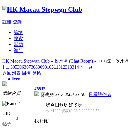
註冊
登錄
論壇
搜索
幫助
導航
HK Macau Stepwgn Club
»
吹水區 (Chat Room)
» <<< 統一吹水區 
1 ...
305
306
307
308
309
310
311
312
313
314
下一頁
返回列表
回復
發帖
alliven
#
4651
網站會員
發表於 23-7-2009 23:59
|
只看該作者
我今日飲咗好多呀
cyin1002 發表於 23-7-2009 23:58
UID
13
我都係!
帖子