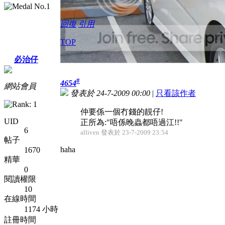
回復
引用
TOP
必治仔
#
4654
網站會員
發表於 24-7-2009 00:00
|
只看該作者
仲要係一個冇錢的靚仔!
UID
正所為:"唔係晚蟲都唔過江!!"
6
alliven 發表於 23-7-2009 23:54
帖子
haha
1670
精華
0
閱讀權限
10
在線時間
1174 小時
註冊時間