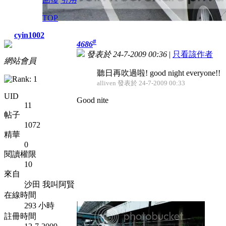
TOP
cyin1002
#
4686
發表於 24-7-2009 00:36
|
只看該作者
網站會員
聽日再吹過啦! good night everyone!!
alliven 發表於 24-7-2009 00:33
UID
Good nite
11
帖子
1072
精華
0
閱讀權限
10
來自
沙田 我叫阿賢
在線時間
293 小時
註冊時間