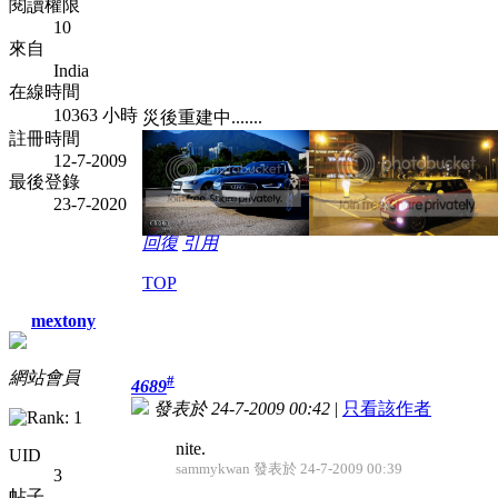
閱讀權限
10
來自
India
在線時間
10363 小時
災後重建中.......
註冊時間
12-7-2009
最後登錄
23-7-2020
回復
引用
TOP
mextony
網站會員
#
4689
發表於 24-7-2009 00:42
|
只看該作者
nite.
UID
sammykwan 發表於 24-7-2009 00:39
3
帖子