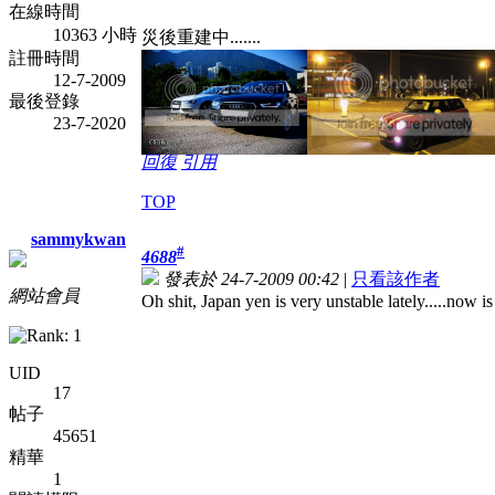
在線時間
10363 小時
災後重建中.......
註冊時間
12-7-2009
最後登錄
23-7-2020
回復
引用
TOP
sammykwan
#
4688
發表於 24-7-2009 00:42
|
只看該作者
網站會員
Oh shit, Japan yen is very unstable lately.....now i
UID
17
帖子
45651
精華
1