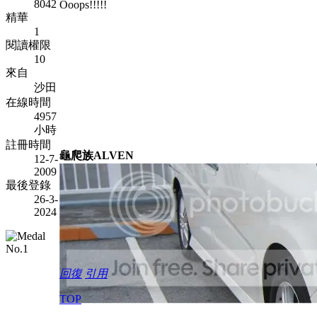
8042
Ooops!!!!!
精華
1
閱讀權限
10
來自
沙田
在線時間
4957
小時
註冊時間
龜爬族ALVEN
12-7-
2009
最後登錄
26-3-
2024
回復
引用
TOP