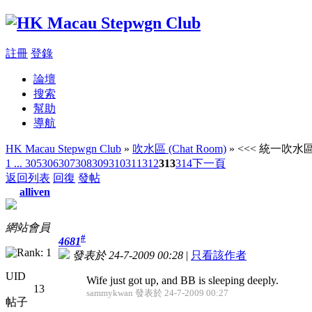
註冊
登錄
論壇
搜索
幫助
導航
HK Macau Stepwgn Club
»
吹水區 (Chat Room)
» <<< 統一吹水區 
1 ...
305
306
307
308
309
310
311
312
313
314
下一頁
返回列表
回復
發帖
alliven
網站會員
#
4681
發表於 24-7-2009 00:28
|
只看該作者
UID
Wife just got up, and BB is sleeping deeply.
13
sammykwan 發表於 24-7-2009 00:27
帖子