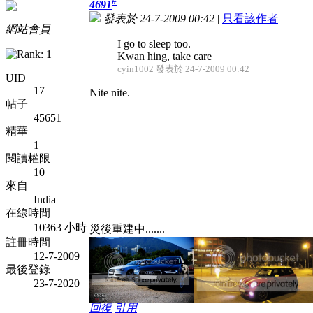
#
4691
發表於 24-7-2009 00:42
|
只看該作者
網站會員
I go to sleep too.
Kwan hing, take care
cyin1002 發表於 24-7-2009 00:42
UID
17
Nite nite.
帖子
45651
精華
1
閱讀權限
10
來自
India
在線時間
10363 小時
災後重建中.......
註冊時間
12-7-2009
最後登錄
23-7-2020
回復
引用