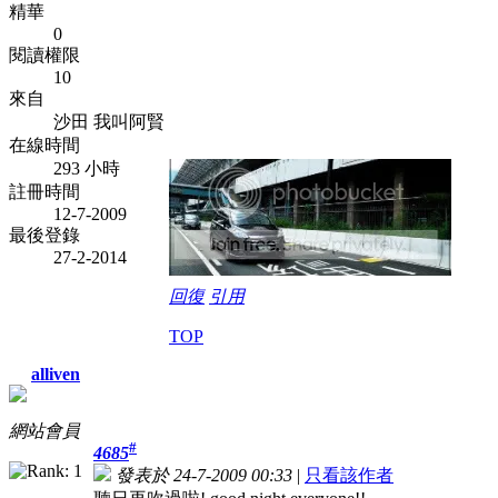
精華
0
閱讀權限
10
來自
沙田 我叫阿賢
在線時間
293 小時
註冊時間
12-7-2009
最後登錄
27-2-2014
回復
引用
TOP
alliven
網站會員
#
4685
發表於 24-7-2009 00:33
|
只看該作者