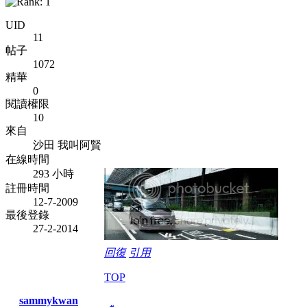
UID
11
帖子
1072
精華
0
閱讀權限
10
來自
沙田 我叫阿賢
在線時間
293 小時
註冊時間
12-7-2009
最後登錄
27-2-2014
回復
引用
TOP
sammykwan