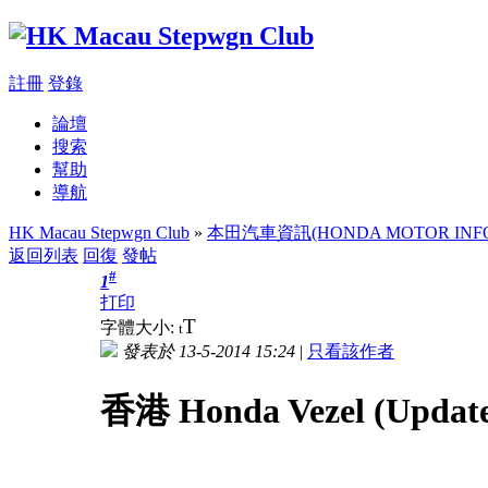
註冊
登錄
論壇
搜索
幫助
導航
HK Macau Stepwgn Club
»
本田汽車資訊(HONDA MOTOR INFO
返回列表
回復
發帖
#
1
打印
T
字體大小:
t
發表於 13-5-2014 15:24
|
只看該作者
香港 Honda Vezel (Upda