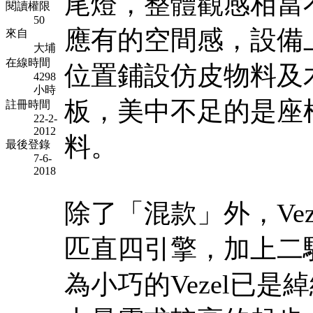
尾燈，整體觀感相當
閱讀權限
50
應有的空間感，設備上
來自
大埔
在線時間
位置鋪設仿皮物料及
4298
小時
板，美中不足的是座
註冊時間
22-2-
2012
料。
最後登錄
7-6-
2018
除了「混款」外，Vez
匹直四引擎，加上二
為小巧的Vezel已是