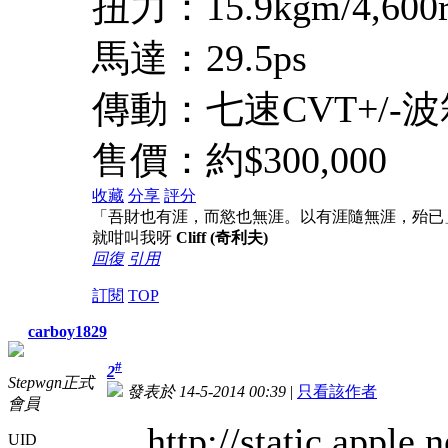
扭力：15.9kgm/4,600
馬達：29.5ps
傳動：七速CVT+/-
售價：約$300,000
收藏
分享
評分
「吾財也有涯，而慾也無涯。以有涯隨無涯，殆已
就咁叫我呀
Cliff (奇利夫)
回復
引用
訂閱
TOP
carboy1829
#
2
Stepwgn正式
發表於 14-5-2014 00:39
|
只看該作者
會員
http://static.apple
UID