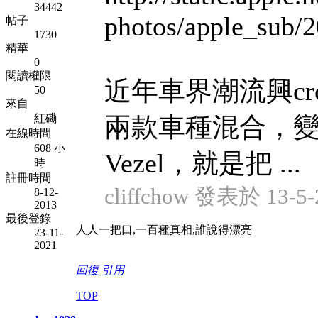
34442
photos/apple_sub/
帖子
1730
精華
0
閱讀權限
近年車界潮流興cr
50
來自
紅磡
兩款車種混合，變
在線時間
608 小
Vezel，就是把 ...
時
註冊時間
cliffchow 發表於 13-5-
8-12-
2013
最後登錄
人人一把口,一百種真相,誰說得漂亮
23-11-
2021
回復
引用
TOP