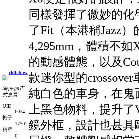
同樣發揮了微妙的化學
了Fit（本港稱Jaz
4,295mm，體積不
的動感體態，以及Co
cliffchow
款迷你型的crossove
Stepwgn正
純白色的車身，在鬼
式會員
上黑色物料，提升了V
UID
6054
帖子
鏡外框，設計也甚具
17501
精華
0