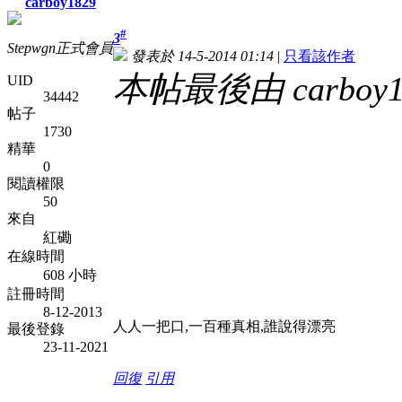
carboy1829
#
3
Stepwgn正式會員
發表於 14-5-2014 01:14
|
只看該作者
本帖最後由 carboy182
UID
34442
帖子
1730
精華
0
閱讀權限
50
來自
紅磡
在線時間
608 小時
註冊時間
8-12-2013
人人一把口,一百種真相,誰說得漂亮
最後登錄
23-11-2021
回復
引用