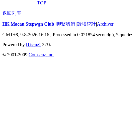
TOP
返回列表
HK Macau Stepwgn Club
|
聯繫我們
|
論壇統計
|
Archiver
GMT+8, 9-8-2026 16:16 ,
Processed in 0.021854 second(s), 5 querie
Powered by
Discuz!
7.0.0
© 2001-2009
Comsenz Inc.