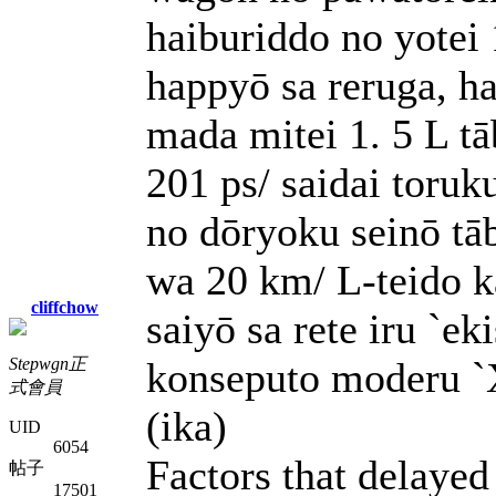
haiburiddo no yotei 
happyō sa reruga, h
mada mitei 1. 5 L t
201 ps/ saidai toru
no dōryoku seinō t
wa 20 km/ L-teido ka
cliffchow
saiyō sa rete iru `ek
Stepwgn正
konseputo moderu `X
式會員
(ika)
UID
6054
Factors that delayed
帖子
17501