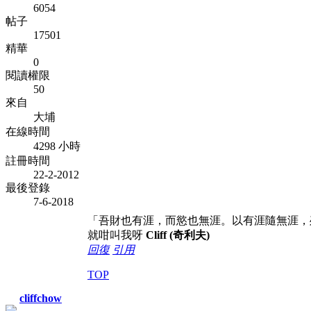
6054
帖子
17501
精華
0
閱讀權限
50
來自
大埔
在線時間
4298 小時
註冊時間
22-2-2012
最後登錄
7-6-2018
「吾財也有涯，而慾也無涯。以有涯隨無涯，
就咁叫我呀
Cliff (奇利夫)
回復
引用
TOP
cliffchow