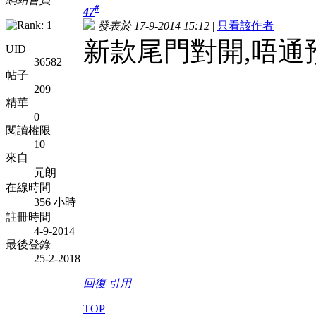
#
47
發表於 17-9-2014 15:12
|
只看該作者
新款尾門對開,唔通
UID
36582
帖子
209
精華
0
閱讀權限
10
來自
元朗
在線時間
356 小時
註冊時間
4-9-2014
最後登錄
25-2-2018
回復
引用
TOP