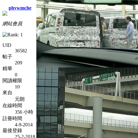
phywmche
網站會員
UID
36582
帖子
209
精華
0
閱讀權限
10
來自
元朗
在線時間
356 小時
註冊時間
4-9-2014
最後登錄
25-2-2018