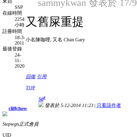
sammykwan 發表於 17/9/
來自
SSP
在線時間
又舊屎重提
2254
小時
註冊時間
18-3-
小名陳咖哩, 又名 Chan Gary
2011
最後登錄
24-
11-
2020
回復
引用
TOP
#
50
發表於 5-12-2014 11:23
|
只看該作者
cliffchow
Stepwgn正式會員
UID