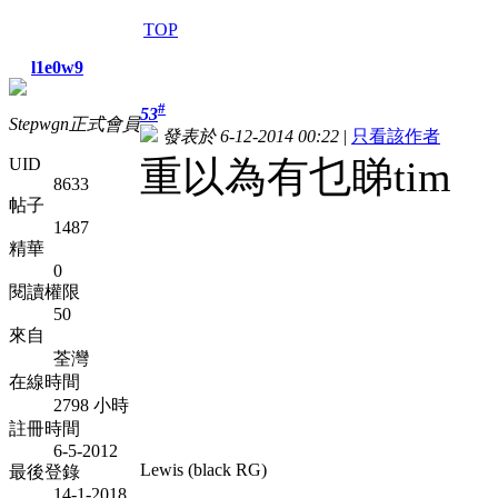
TOP
l1e0w9
#
53
Stepwgn正式會員
發表於 6-12-2014 00:22
|
只看該作者
重以為有乜睇tim
UID
8633
帖子
1487
精華
0
閱讀權限
50
來自
荃灣
在線時間
2798 小時
註冊時間
6-5-2012
Lewis (black RG)
最後登錄
14-1-2018