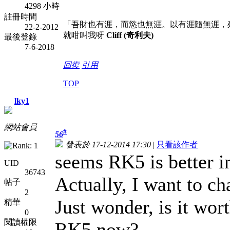
4298 小時
註冊時間
「吾財也有涯，而慾也無涯。以有涯隨無涯，
22-2-2012
就咁叫我呀
Cliff (奇利夫)
最後登錄
7-6-2018
回復
引用
TOP
lky1
網站會員
#
56
發表於 17-12-2014 17:30
|
只看該作者
seems RK5 is better i
UID
36743
Actually, I want to c
帖子
2
Just wonder, is it wor
精華
0
閱讀權限
RK5 now?