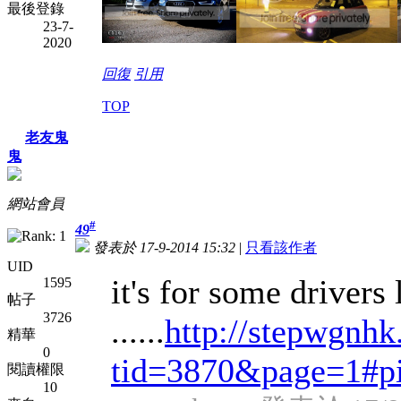
最後登錄
23-7-
2020
回復
引用
TOP
老友鬼
鬼
網站會員
#
49
發表於 17-9-2014 15:32
|
只看該作者
UID
it's for some drivers 
1595
帖子
3726
......
http://stepwgnh
精華
0
tid=3870&page=1#p
閱讀權限
10