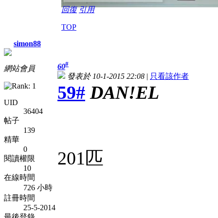
回復
引用
TOP
simon88
#
60
網站會員
發表於 10-1-2015 22:08
|
只看該作者
59#
DAN!EL
UID
36404
帖子
139
精華
0
201匹
閱讀權限
10
在線時間
726 小時
註冊時間
25-5-2014
最後登錄