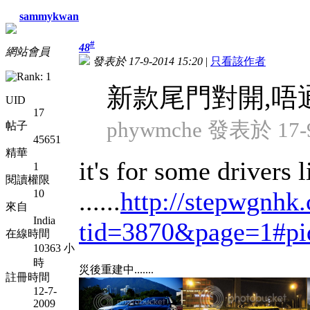
sammykwan
#
48
網站會員
發表於 17-9-2014 15:20
|
只看該作者
新款尾門對開,唔
UID
17
phywmche 發表於 17-9
帖子
45651
精華
it's for some drivers l
1
閱讀權限
......
http://stepwgnhk
10
來自
India
tid=3870&page=1#pi
在線時間
10363 小
時
災後重建中.......
註冊時間
12-7-
2009