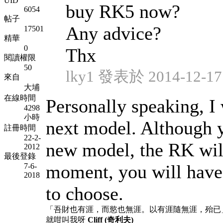
UID
buy RK5 now?
6054
帖子
Any advice?
17501
精華
0
Thx
閱讀權限
50
lky1 發表於 2014-12-17 
來自
大埔
在線時間
Personally speaking, I w
4298
小時
next model. Although y
註冊時間
22-2-
new model, the RK wil
2012
最後登錄
moment, you will have
7-6-
2018
to choose.
「吾財也有涯，而慾也無涯。以有涯隨無涯，殆已
就咁叫我呀
Cliff (奇利夫)