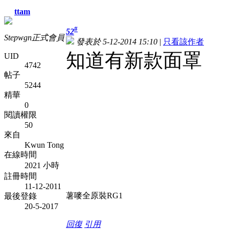
ttam
#
52
Stepwgn正式會員
發表於 5-12-2014 15:10
|
只看該作者
知道有新款面罩
UID
4742
帖子
5244
精華
0
閱讀權限
50
來自
Kwun Tong
在線時間
2021 小時
註冊時間
11-12-2011
薯嘜全原裝RG1
最後登錄
20-5-2017
回復
引用