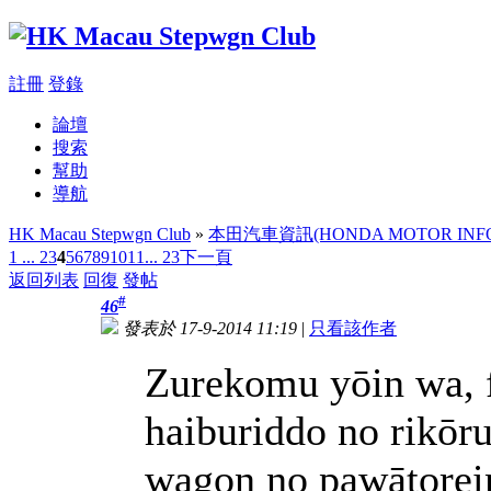
註冊
登錄
論壇
搜索
幫助
導航
HK Macau Stepwgn Club
»
本田汽車資訊(HONDA MOTOR INFO
1 ...
2
3
4
5
6
7
8
9
10
11
... 23
下一頁
返回列表
回復
發帖
#
46
發表於 17-9-2014 11:19
|
只看該作者
Zurekomu yōin wa, 
haiburiddo no rikōr
wagon no pawātorein