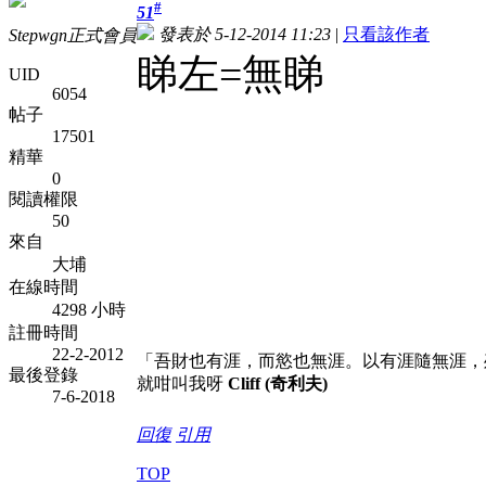
#
51
發表於 5-12-2014 11:23
|
只看該作者
Stepwgn正式會員
睇左=無睇
UID
6054
帖子
17501
精華
0
閱讀權限
50
來自
大埔
在線時間
4298 小時
註冊時間
22-2-2012
「吾財也有涯，而慾也無涯。以有涯隨無涯，
最後登錄
就咁叫我呀
Cliff (奇利夫)
7-6-2018
回復
引用
TOP