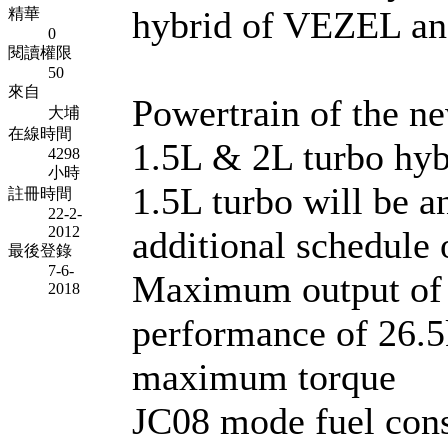
hybrid of VEZEL and
精華
0
閱讀權限
50
來自
Powertrain of the n
大埔
在線時間
1.5L & 2L turbo hyb
4298
小時
1.5L turbo will be 
註冊時間
22-2-
2012
additional schedule 
最後登錄
7-6-
Maximum output of 
2018
performance of 26.5
maximum torque
JC08 mode fuel cons