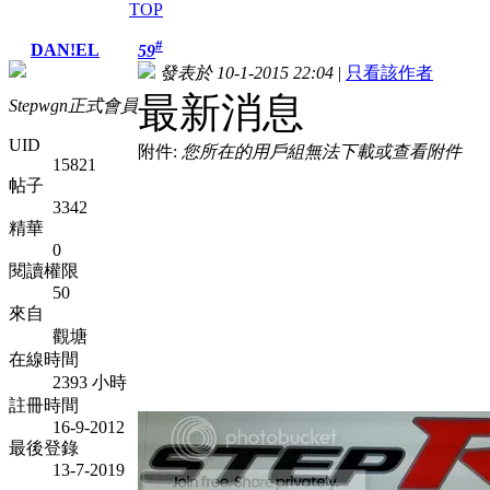
TOP
#
DAN!EL
59
發表於 10-1-2015 22:04
|
只看該作者
最新消息
Stepwgn正式會員
UID
附件:
您所在的用戶組無法下載或查看附件
15821
帖子
3342
精華
0
閱讀權限
50
來自
觀塘
在線時間
2393 小時
註冊時間
16-9-2012
最後登錄
13-7-2019