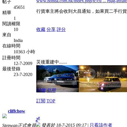
www.honda.com.hk/index.php/tc/cu ... rbag-inflat
帖子
45651
行貨車主將会收到大昌通知，如果買二手行貨
精華
1
閱讀權限
10
收藏
分享
評分
來自
India
在線時間
10363 小時
註冊時間
災後重建中.......
12-7-2009
最後登錄
23-7-2020
回復
引用
訂閱
TOP
cliffchow
#
2
發表於 18-7-2015 09:17
|
只看該作者
Stepwgn正式會員