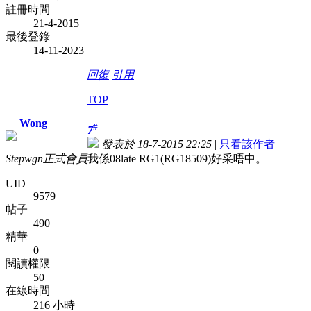
註冊時間
21-4-2015
最後登錄
14-11-2023
回復
引用
TOP
Wong
#
7
發表於 18-7-2015 22:25
|
只看該作者
Stepwgn正式會員
我係08late RG1(RG18509)好采唔中。
UID
9579
帖子
490
精華
0
閱讀權限
50
在線時間
216 小時