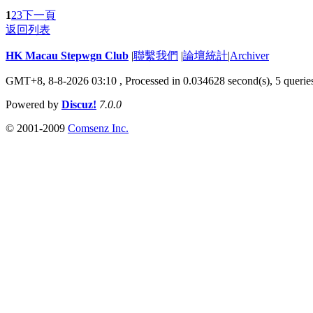
1
2
3
下一頁
返回列表
HK Macau Stepwgn Club
|
聯繫我們
|
論壇統計
|
Archiver
GMT+8, 8-8-2026 03:10 ,
Processed in 0.034628 second(s), 5 querie
Powered by
Discuz!
7.0.0
© 2001-2009
Comsenz Inc.