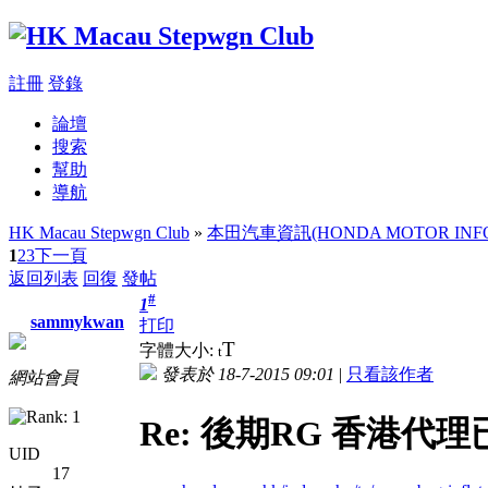
註冊
登錄
論壇
搜索
幫助
導航
HK Macau Stepwgn Club
»
本田汽車資訊(HONDA MOTOR INFO
1
2
3
下一頁
返回列表
回復
發帖
#
1
sammykwan
打印
T
字體大小:
t
發表於 18-7-2015 09:01
|
只看該作者
網站會員
Re: 後期RG 香港代理已
UID
17