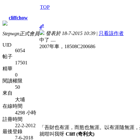
TOP
cliffchow
#
4
發表於 18-7-2015 10:39
|
只看該作者
Stepwgn正式會員
中了 ....
UID
2007年車，18508C200686
6054
帖子
17501
精華
0
閱讀權限
50
來自
大埔
在線時間
4298 小時
註冊時間
22-2-2012
「吾財也有涯，而慾也無涯。以有涯隨無涯，
最後登錄
就咁叫我呀
Cliff (奇利夫)
7-6-2018