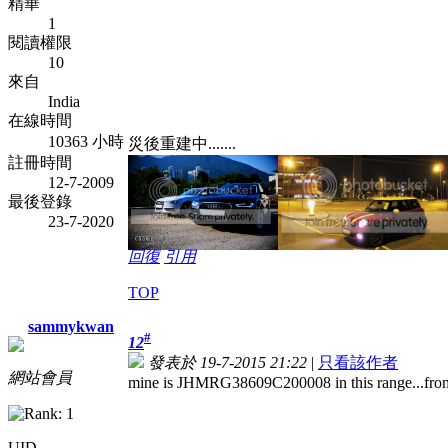
精華
1
閱讀權限
10
來自
India
在線時間
10363 小時
災後重建中.......
註冊時間
12-7-2009
最後登錄
23-7-2020
回復
引用
TOP
sammykwan
#
12
發表於 19-7-2015 21:22
|
只看該作者
網站會員
mine is JHMRG38609C200008 in this range..
UID