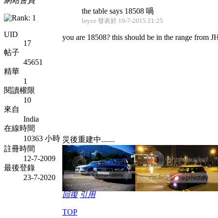
網站會員
the table says 18508 喎
bryce 發表於 19-7-2015 21:25
UID
you are 18508? this should be in the range 
17
帖子
45651
精華
1
閱讀權限
10
來自
India
在線時間
10363 小時
災後重建中.......
註冊時間
12-7-2009
最後登錄
23-7-2020
回復
引用
TOP