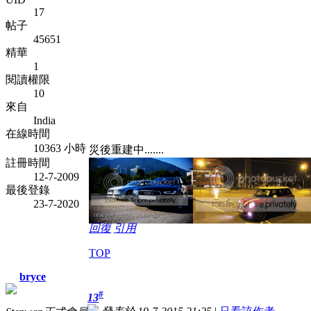
17
帖子
45651
精華
1
閱讀權限
10
來自
India
在線時間
10363 小時
災後重建中.......
註冊時間
12-7-2009
最後登錄
23-7-2020
回復
引用
TOP
bryce
#
13