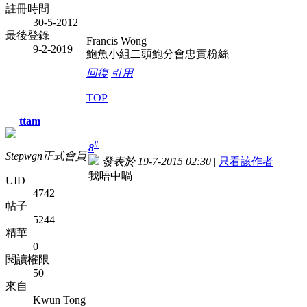
註冊時間
30-5-2012
最後登錄
Francis Wong
9-2-2019
鮑魚小組二頭鮑分會忠實粉絲
回復
引用
TOP
ttam
#
8
Stepwgn正式會員
發表於 19-7-2015 02:30
|
只看該作者
我唔中喎
UID
4742
帖子
5244
精華
0
閱讀權限
50
來自
Kwun Tong