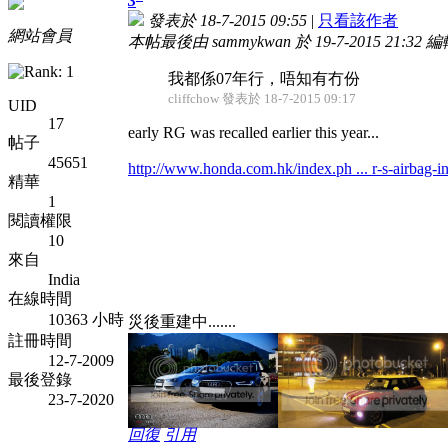
3
發表於 18-7-2015 09:55
|
只看該作者
網站會員
本帖最後由 sammykwan 於 19-7-2015 21:32 
我都係07年行，唔知有冇份
cliffchow 發表於 18-7-2015 09:17
UID
17
early RG was recalled earlier this year...
帖子
45651
http://www.honda.com.hk/index.ph ... r-s-airbag-in
精華
1
閱讀權限
10
來自
India
在線時間
10363 小時
災後重建中.......
註冊時間
12-7-2009
最後登錄
23-7-2020
回復
引用