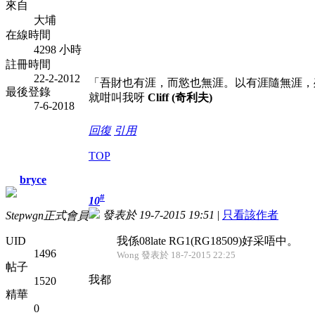
來自
大埔
在線時間
4298 小時
註冊時間
22-2-2012
「吾財也有涯，而慾也無涯。以有涯隨無涯，
最後登錄
就咁叫我呀
Cliff (奇利夫)
7-6-2018
回復
引用
TOP
bryce
#
10
發表於 19-7-2015 19:51
|
只看該作者
Stepwgn正式會員
UID
我係08late RG1(RG18509)好采唔中。
1496
Wong 發表於 18-7-2015 22:25
帖子
我都
1520
精華
0