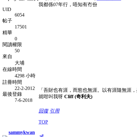
我都係07年行，唔知有冇份
UID
6054
帖子
17501
精華
0
閱讀權限
50
來自
大埔
在線時間
4298 小時
註冊時間
22-2-2012
「吾財也有涯，而慾也無涯。以有涯隨無涯，
最後登錄
就咁叫我呀
Cliff (奇利夫)
7-6-2018
回復
引用
TOP
sammykwan
#