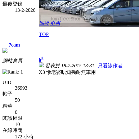
最後登錄
13-2-2026
回復
引用
TOP
7cam
#
6
網站會員
發表於 18-7-2015 13:31
|
只看該作者
X3
慘老婆唔知幾耐無車用
UID
36993
帖子
50
精華
0
閱讀權限
10
在線時間
172 小時