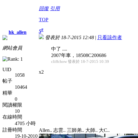
回復
引用
TOP
#
5
hk_allen
發表於 18-7-2015 12:48
|
只看該作者
網站會員
中了 ....
2007年車，18508C200686
cliffchow 發表於 18-7-2015 10:39
UID
x2
1058
帖子
10464
精華
0
閱讀權限
10
在線時間
4705 小時
註冊時間
Allen.. 志雲.. 三師弟.. 大師.. 大C..
19-10-2010