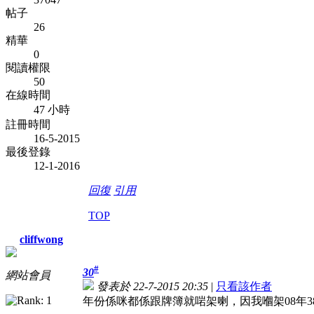
帖子
26
精華
0
閱讀權限
50
在線時間
47 小時
註冊時間
16-5-2015
最後登錄
12-1-2016
回復
引用
TOP
cliffwong
#
30
網站會員
發表於 22-7-2015 20:35
|
只看該作者
年份係咪都係跟牌簿就啱架喇，因我嗰架08年3860