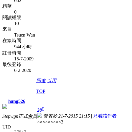
662
精華
0
閱讀權限
10
來自
Tsuen Wan
在線時間
944 小時
註冊時間
15-7-2009
最後登錄
6-2-2020
回復
引用
TOP
hang526
#
28
發表於 21-7-2015 21:15
|
只看該作者
Stepwgn正式會員
×××××××××3
UID