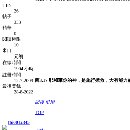
UID
26
帖子
333
精華
0
閱讀權限
10
來自
元朗
在線時間
1904 小時
註冊時間
西3.17 耶和華你的神，是施行拯救，大有能
12-7-2009
最後登錄
28-8-2022
回復
引用
TOP
fbi0012345
#