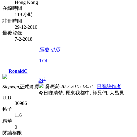
Hong Kong
在線時間
119 小時
註冊時間
29-12-2010
最後登錄
7-2-2018
回復
引用
TOP
RonaldC
#
24
發表於 20-7-2015 18:51
|
只看該作者
Stepwgn正式會員
今日睇清楚, 原來我都中, 師兄們, 大昌見
UID
36986
帖子
116
精華
0
閱讀權限