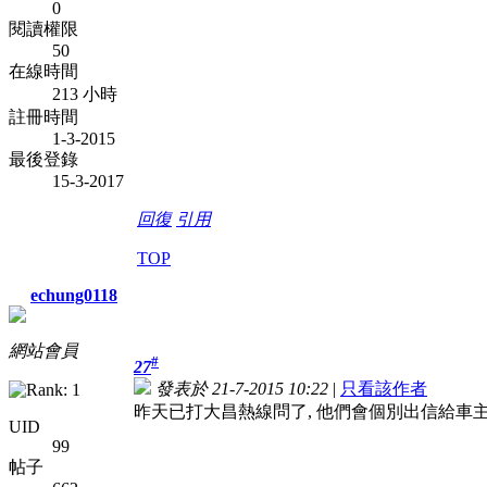
0
閱讀權限
50
在線時間
213 小時
註冊時間
1-3-2015
最後登錄
15-3-2017
回復
引用
TOP
echung0118
網站會員
#
27
發表於 21-7-2015 10:22
|
只看該作者
昨天已打大昌熱線問了, 他們會個別出信給車主
UID
99
帖子