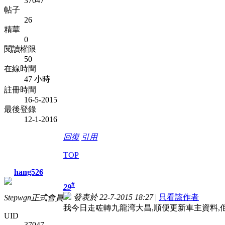
37047
帖子
26
精華
0
閱讀權限
50
在線時間
47 小時
註冊時間
16-5-2015
最後登錄
12-1-2016
回復
引用
TOP
hang526
#
29
發表於 22-7-2015 18:27
|
只看該作者
Stepwgn正式會員
我今日走咗轉九龍湾大昌,順便更新車主資料,佢
UID
37047