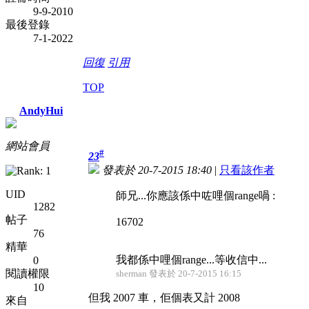
9-9-2010
最後登錄
7-1-2022
回復
引用
TOP
AndyHui
網站會員
#
23
發表於 20-7-2015 18:40
|
只看該作者
UID
師兄...你應該係中咗哩個range喎 :
1282
帖子
16702
76
精華
我都係中哩個range...等收信中...
0
閱讀權限
sherman 發表於 20-7-2015 16:15
10
但我 2007 車，佢個表又計 2008
來自