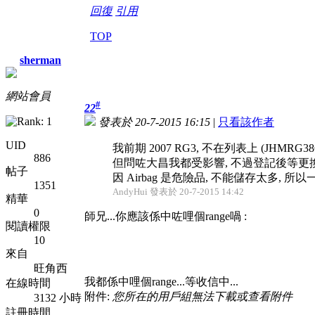
回復
引用
TOP
sherman
網站會員
#
22
發表於 20-7-2015 16:15
|
只看該作者
UID
我前期 2007 RG3, 不在列表上 (JHMRG3860
886
但問咗大昌我都受影響, 不過登記後等更換約
帖子
因 Airbag 是危險品, 不能儲存太多, 所以
1351
AndyHui 發表於 20-7-2015 14:42
精華
0
師兄...你應該係中咗哩個range喎 :
閱讀權限
10
來自
旺角西
我都係中哩個range...等收信中...
在線時間
附件:
您所在的用戶組無法下載或查看附件
3132 小時
註冊時間