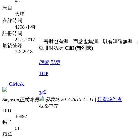
50
來自
大埔
在線時間
4298 小時
註冊時間
22-2-2012
「吾財也有涯，而慾也無涯。以有涯隨無涯，
最後登錄
就咁叫我呀
Cliff (奇利夫)
7-6-2018
回復
引用
TOP
Civicsk
#
26
發表於 20-7-2015 23:11
|
只看該作者
Stepwgn正式會員
我都中左
UID
36892
帖子
61
精華