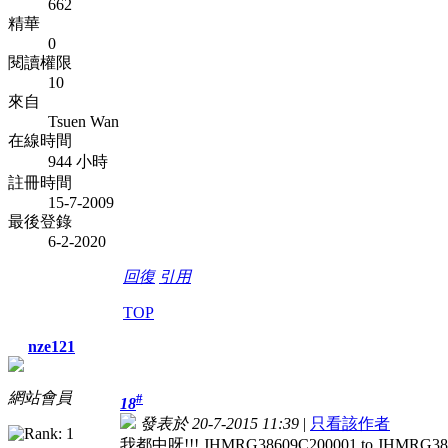
662
精華
0
閱讀權限
10
來自
Tsuen Wan
在線時間
944 小時
註冊時間
15-7-2009
最後登錄
6-2-2020
回復
引用
TOP
nze121
網站會員
#
18
發表於 20-7-2015 11:39
|
只看該作者
我都中呀!!! JHMRG38609C200001 to JHMRG38