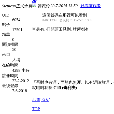
20
發表於 20-7-2015 13:50
|
只看該作者
Stepwgn正式會員
UID
這個號碼在那裡可以看到
6054
fbi0012345 發表於 2015-7-20 13:48
帖子
車身有, 打開頭冚見到. 牌簿都有
17501
精華
0
閱讀權限
50
來自
大埔
在線時間
4298 小時
註冊時間
22-2-2012
「吾財也有涯，而慾也無涯。以有涯隨無涯，
最後登錄
就咁叫我呀
Cliff (奇利夫)
7-6-2018
回復
引用
TOP