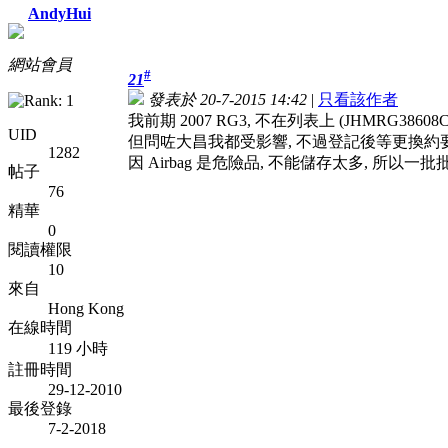
AndyHui
網站會員
#
21
發表於 20-7-2015 14:42
|
只看該作者
我前期 2007 RG3, 不在列表上 (JHMRG38608C2
UID
但問咗大昌我都受影響, 不過登記後等更換約要 
1282
因 Airbag 是危險品, 不能儲存太多, 所以一批
帖子
76
精華
0
閱讀權限
10
來自
Hong Kong
在線時間
119 小時
註冊時間
29-12-2010
最後登錄
7-2-2018