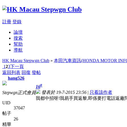
註冊
登錄
論壇
搜索
幫助
導航
HK Macau Stepwgn Club
»
本田汽車資訊(HONDA MOTOR INFO
1
2
3
下一頁
返回列表
回復
發帖
hang526
#
16
發表於 19-7-2015 23:56
|
只看該作者
Stepwgn正式會員
我都中招呀!我易手買返黎,即係要打電話返廠
UID
37047
帖子
26
精華