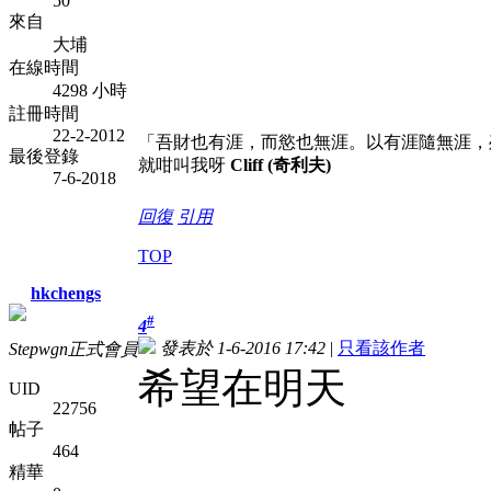
50
來自
大埔
在線時間
4298 小時
註冊時間
22-2-2012
「吾財也有涯，而慾也無涯。以有涯隨無涯，
最後登錄
就咁叫我呀
Cliff (奇利夫)
7-6-2018
回復
引用
TOP
hkchengs
#
4
發表於 1-6-2016 17:42
|
只看該作者
Stepwgn正式會員
希望在明天
UID
22756
帖子
464
精華