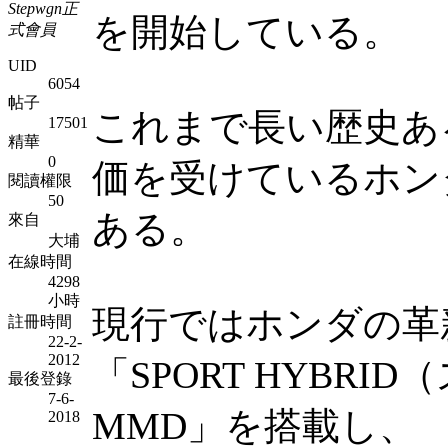
Stepwgn正
を開始している。
式會員
UID
6054
帖子
これまで長い歴史あ
17501
精華
0
価を受けているホン
閱讀權限
50
ある。
來自
大埔
在線時間
4298
小時
現行ではホンダの革
註冊時間
22-2-
2012
「SPORT HYBRI
最後登錄
7-6-
MMD」を搭載し、
2018