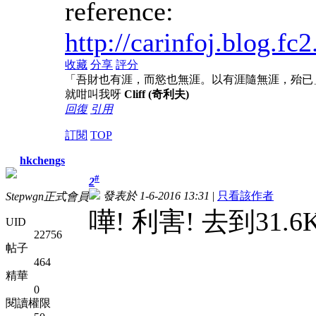
reference:
http://carinfoj.blog.f
收藏
分享
評分
「吾財也有涯，而慾也無涯。以有涯隨無涯，殆已
就咁叫我呀
Cliff (奇利夫)
回復
引用
訂閱
TOP
hkchengs
#
2
發表於 1-6-2016 13:31
|
只看該作者
Stepwgn正式會員
嘩! 利害! 去到31.6
UID
22756
帖子
464
精華
0
閱讀權限