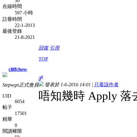
50
在線時間
597 小時
註冊時間
22-1-2013
最後登錄
21-8-2021
回復
引用
TOP
cliffchow
#
3
發表於 1-6-2016 14:01
|
只看該作者
Stepwgn正式會員
唔知幾時 Apply 落去
UID
6054
帖子
17501
精華
0
閱讀權限