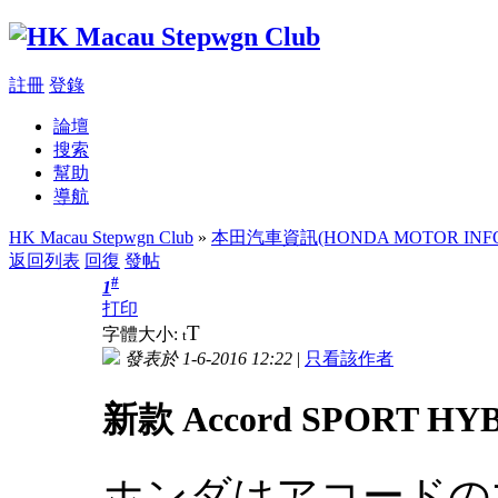
註冊
登錄
論壇
搜索
幫助
導航
HK Macau Stepwgn Club
»
本田汽車資訊(HONDA MOTOR INFO
返回列表
回復
發帖
#
1
打印
T
字體大小:
t
發表於 1-6-2016 12:22
|
只看該作者
新款 Accord SPORT HYB
ホンダはアコードのマ