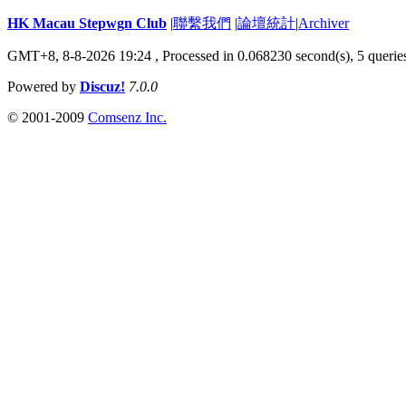
HK Macau Stepwgn Club
|
聯繫我們
|
論壇統計
|
Archiver
GMT+8, 8-8-2026 19:24 ,
Processed in 0.068230 second(s), 5 querie
Powered by
Discuz!
7.0.0
© 2001-2009
Comsenz Inc.