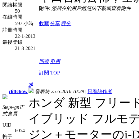
閱讀權限
附件:
您所在的用戶組無法下載或查看附件
50
在線時間
597 小時
收藏
分享
評分
註冊時間
22-1-2013
最後登錄
21-8-2021
回復
引用
訂閱
TOP
#
2
cliffchow
發表於 25-6-2016 10:29
|
只看該作者
ホンダ 新型 フリード
Stepwgn正
式會員
イブリッド フルモデルチ
UID
6054
ジン＋モーターのi-D
帖子