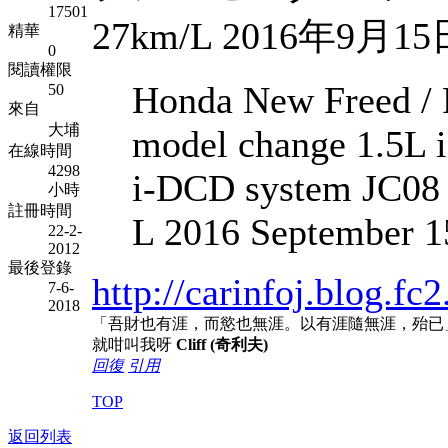
17501
27km/L 2016年9月
精華
0
閱讀權限
Honda New Freed / F
50
來自
大埔
model change 1.5L 
在線時間
4298
i-DCD system JC08 
小時
註冊時間
L 2016 September 15
22-2-
2012
最後登錄
http://carinfoj.blog.f
7-6-
2018
「吾財也有涯，而慾也無涯。以有涯隨無涯，殆已
就咁叫我呀
Cliff (奇利夫)
回復
引用
TOP
返回列表