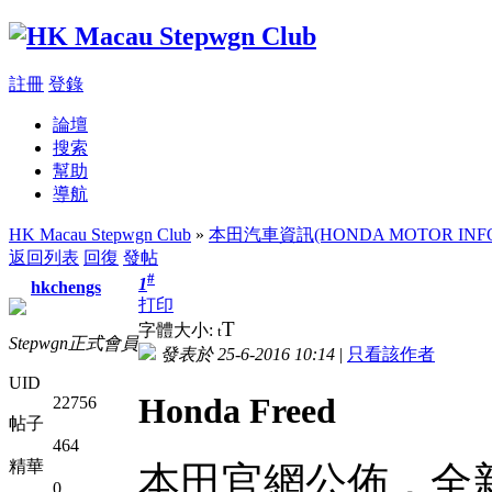
註冊
登錄
論壇
搜索
幫助
導航
HK Macau Stepwgn Club
»
本田汽車資訊(HONDA MOTOR INFO
返回列表
回復
發帖
#
1
hkchengs
打印
T
字體大小:
t
Stepwgn正式會員
發表於 25-6-2016 10:14
|
只看該作者
UID
Honda Freed
22756
帖子
464
精華
本田官網公佈，全新
0