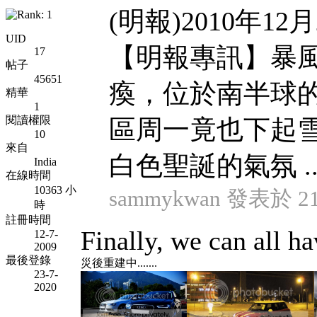
(明報)2010年12月
UID
【明報專訊】暴
17
帖子
45651
瘓，位於南半球
精華
1
閱讀權限
區周一竟也下起
10
來自
白色聖誕的氣氛 ..
India
在線時間
10363 小
sammykwan 發表於 21-
時
註冊時間
Finally, we can all ha
12-7-
2009
最後登錄
災後重建中.......
23-7-
2020