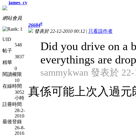
james_cy
網站會員
#
26684
發表於 22-12-2010 00:12
|
只看該作者
UID
Did you drive on a
548
帖子
everythings are dro
3837
精華
0
sammykwan 發表於 22-12
閱讀權限
10
在線時間
真係可能上次入過元朗
3052
小時
註冊時間
28-2-
2010
最後登錄
26-8-
2016