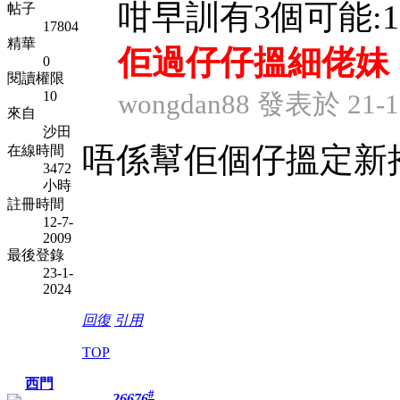
咁早訓有3個可能:1.
帖子
17804
精華
佢過仔仔搵細佬妹
0
閱讀權限
10
wongdan88 發表於 21-12
來自
沙田
唔係幫佢個仔搵定新抱
在線時間
3472
小時
註冊時間
12-7-
2009
最後登錄
23-1-
2024
回復
引用
TOP
西門
#
26676