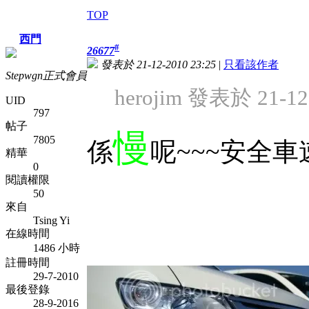
TOP
西門
#
26677
發表於 21-12-2010 23:25
|
只看該作者
Stepwgn正式會員
herojim 發表於 21-12-
UID
797
帖子
慢
7805
係
呢~~~安全
精華
0
閱讀權限
50
來自
Tsing Yi
在線時間
1486 小時
註冊時間
29-7-2010
最後登錄
28-9-2016