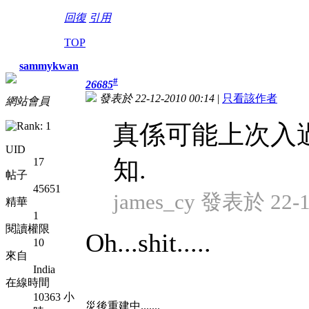
回復
引用
TOP
sammykwan
#
26685
發表於 22-12-2010 00:14
|
只看該作者
網站會員
真係可能上次入過
UID
知.
17
帖子
45651
james_cy 發表於 22-12
精華
1
閱讀權限
Oh...shit.....
10
來自
India
在線時間
10363 小
災後重建中.......