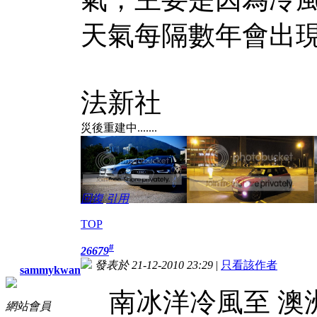
天氣每隔數年會出
法新社
災後重建中.......
回復
引用
TOP
#
26679
發表於 21-12-2010 23:29
|
只看該作者
sammykwan
南冰洋冷風至 澳
網站會員