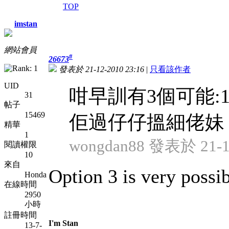
TOP
imstan
網站會員
#
26673
發表於 21-12-2010 23:16
|
只看該作者
UID
咁早訓有3個可能:1
31
帖子
15469
佢過仔仔搵細佬妹
精華
1
wongdan88 發表於 21-12
閱讀權限
10
來自
Option 3 is very possi
Honda
在線時間
2950
小時
註冊時間
I'm Stan
13-7-