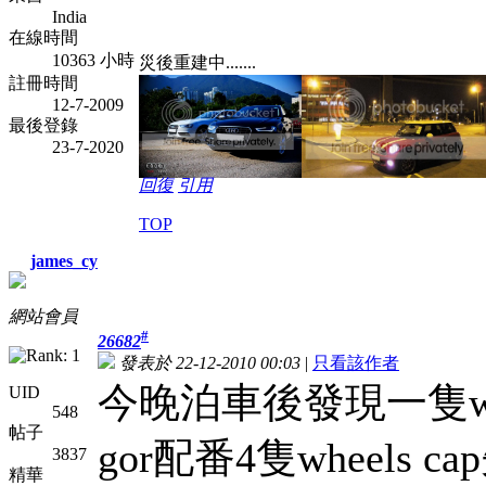
India
在線時間
10363 小時
災後重建中.......
註冊時間
12-7-2009
最後登錄
23-7-2020
回復
引用
TOP
james_cy
網站會員
#
26682
發表於 22-12-2010 00:03
|
只看該作者
今晚泊車後發現一隻whe
UID
548
帖子
gor配番4隻wheels ca
3837
精華