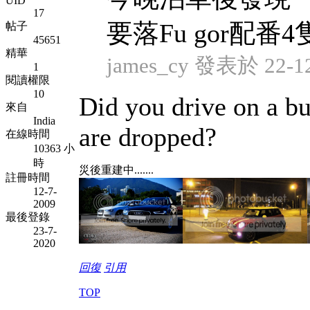
UID
17
要落Fu gor配番4隻w
帖子
45651
精華
james_cy 發表於 22-12
1
閱讀權限
10
Did you drive on a 
來自
India
are dropped?
在線時間
10363 小
時
災後重建中.......
註冊時間
12-7-
2009
最後登錄
23-7-
2020
回復
引用
TOP