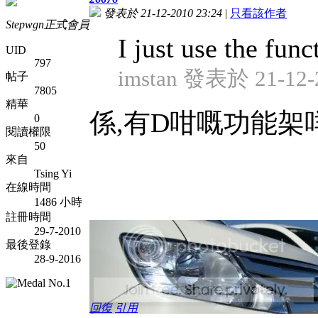
發表於 21-12-2010 23:24
|
只看該作者
Stepwgn正式會員
I just use the fun
UID
797
imstan 發表於 21-12-2
帖子
7805
精華
係,有D咁嘅功能架
0
閱讀權限
50
來自
Tsing Yi
在線時間
1486 小時
註冊時間
29-7-2010
最後登錄
28-9-2016
回復
引用