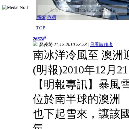
回復
引用
TOP
#
26678
發表於 21-12-2010 23:28
|
只看該作者
南冰洋冷風至 澳洲
(明報)2010年12月21
【明報專訊】暴風
位於南半球的澳洲
也下起雪來，讓該
氛。