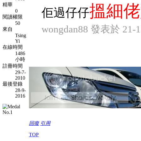
搵細佬
精華
佢過仔仔
0
閱讀權限
50
wongdan88 發表於 21-12
來自
Tsing
Yi
在線時間
1486
小時
註冊時間
29-7-
2010
最後登錄
28-9-
2016
回復
引用
TOP