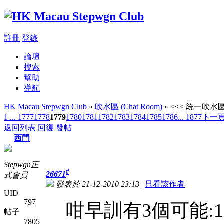
註冊
登錄
論壇
搜索
幫助
導航
HK Macau Stepwgn Club
»
吹水區 (Chat Room)
» <<< 統一吹水區 
1 ...
1777
1778
1779
1780
1781
1782
1783
1784
1785
1786
... 1877
下一
返回列表
回復
發帖
西門
Stepwgn正
#
26671
式會員
發表於 21-12-2010 23:13
|
只看該作者
UID
797
咁早訓有3個可能:1
帖子
7805