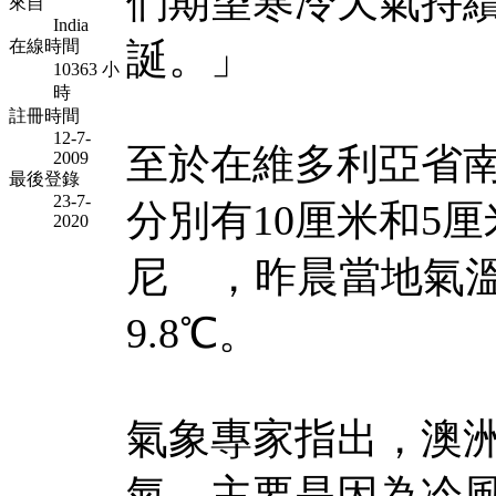
們期望寒冷天氣持續
來自
India
誕。」
在線時間
10363 小
時
註冊時間
12-7-
至於在維多利亞省
2009
最後登錄
23-7-
分別有10厘米和5
2020
尼 ，昨晨當地氣溫
9.8℃。
氣象專家指出，澳洲
氣，主要是因為冷