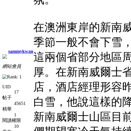
在澳洲東岸的新南
季節一般不會下雪
sammykwan
這兩個省部分地區周
網站會員
厚。在新南威爾士
店，酒店經理形容
UID
17
帖子
白雪，他說這樣的降
45651
精華
新南威爾士山區目
1
閱讀權限
10