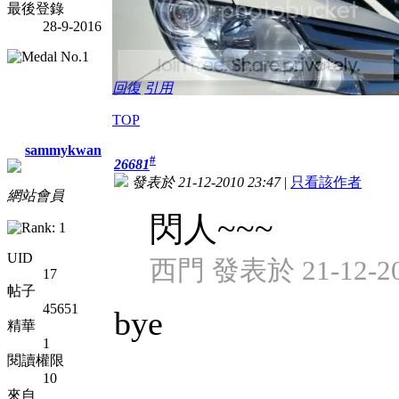
最後登錄
28-9-2016
回復
引用
TOP
sammykwan
#
26681
發表於 21-12-2010 23:47
|
只看該作者
網站會員
閃人~~~
UID
西門 發表於 21-12-201
17
帖子
45651
bye
精華
1
閱讀權限
10
來自