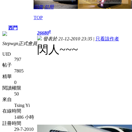
回復
引用
TOP
西門
#
26680
發表於 21-12-2010 23:35
|
只看該作者
Stepwgn正式會員
閃人~~~
UID
797
帖子
7805
精華
0
閱讀權限
50
來自
Tsing Yi
在線時間
1486 小時
註冊時間
29-7-2010