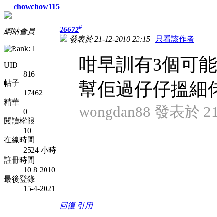
chowchow115
#
26672
網站會員
發表於 21-12-2010 23:15
|
只看該作者
咁早訓有3個可能:
UID
816
帖子
幫佢過仔仔搵細
17462
精華
wongdan88 發表於 21-
0
閱讀權限
10
在線時間
2524 小時
註冊時間
10-8-2010
最後登錄
15-4-2021
回復
引用