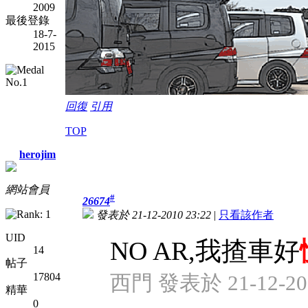
2009
最後登錄
18-7-
2015
回復
引用
TOP
herojim
網站會員
#
26674
發表於 21-12-2010 23:22
|
只看該作者
UID
NO AR,我揸車好
14
帖子
17804
西門 發表於 21-12-201
精華
0