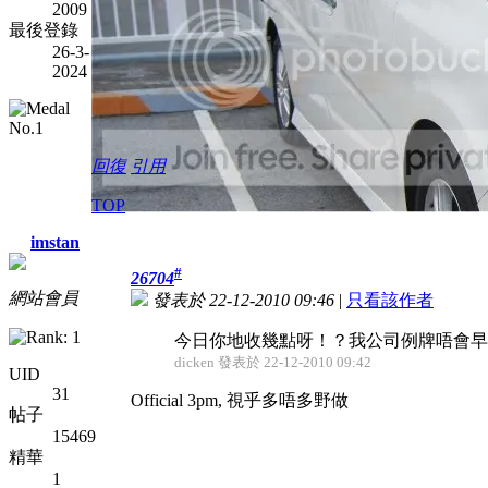
2009
最後登錄
26-3-
2024
回復
引用
TOP
imstan
#
26704
網站會員
發表於 22-12-2010 09:46
|
只看該作者
今日你地收幾點呀！？我公司例牌唔會早通
dicken 發表於 22-12-2010 09:42
UID
31
Official 3pm, 視乎多唔多野做
帖子
15469
精華
1