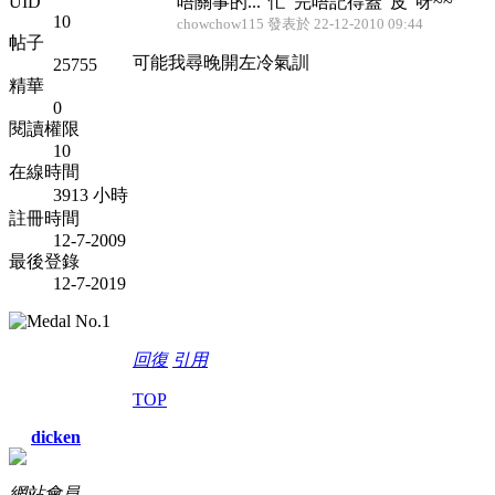
UID
唔關事的..."忙"完唔記得蓋"皮"呀~~
10
chowchow115 發表於 22-12-2010 09:44
帖子
可能我尋晚開左冷氣訓
25755
精華
0
閱讀權限
10
在線時間
3913 小時
註冊時間
12-7-2009
最後登錄
12-7-2019
回復
引用
TOP
dicken
網站會員