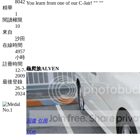
8042
You learn from one of our C-Jair!
""
""
精華
1
閱讀權限
10
來自
沙田
在線時間
4957
小時
註冊時間
龜爬族ALVEN
12-7-
2009
最後登錄
26-3-
2024
回復
引用
TOP