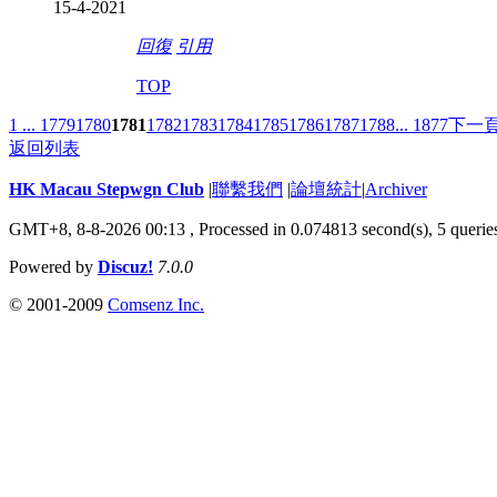
15-4-2021
回復
引用
TOP
1 ...
1779
1780
1781
1782
1783
1784
1785
1786
1787
1788
... 1877
下一
返回列表
HK Macau Stepwgn Club
|
聯繫我們
|
論壇統計
|
Archiver
GMT+8, 8-8-2026 00:13 ,
Processed in 0.074813 second(s), 5 querie
Powered by
Discuz!
7.0.0
© 2001-2009
Comsenz Inc.