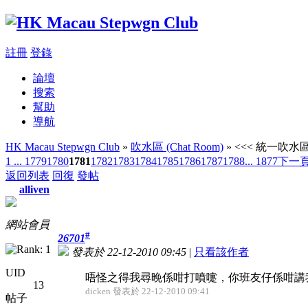
註冊
登錄
論壇
搜索
幫助
導航
HK Macau Stepwgn Club
»
吹水區 (Chat Room)
» <<< 統一吹水區 
1 ...
1779
1780
1781
1782
1783
1784
1785
1786
1787
1788
... 1877
下一
返回列表
回復
發帖
alliven
網站會員
#
26701
發表於 22-12-2010 09:45
|
只看該作者
UID
唔怪之得我尋晚係咁打噴嚏，你班友仔係咁講
13
dicken 發表於 22-12-2010 09:41
帖子