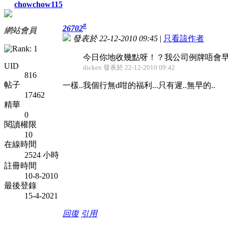
chowchow115
#
26702
網站會員
發表於 22-12-2010 09:45
|
只看該作者
今日你地收幾點呀！？我公司例牌唔會早通
UID
dicken 發表於 22-12-2010 09:42
816
帖子
一樣..我個行無d咁的福利...只有遲..無早的..
17462
精華
0
閱讀權限
10
在線時間
2524 小時
註冊時間
10-8-2010
最後登錄
15-4-2021
回復
引用