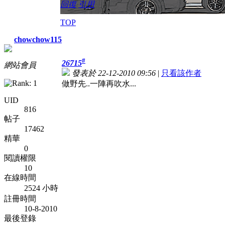
回復
引用
TOP
chowchow115
#
26715
網站會員
發表於 22-12-2010 09:56
|
只看該作者
做野先..一陣再吹水...
UID
816
帖子
17462
精華
0
閱讀權限
10
在線時間
2524 小時
註冊時間
10-8-2010
最後登錄