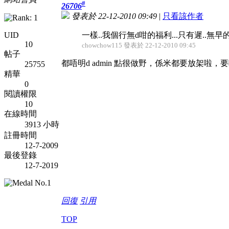
#
26706
發表於 22-12-2010 09:49
|
只看該作者
UID
一樣..我個行無d咁的福利...只有遲..無早的
10
chowchow115 發表於 22-12-2010 09:45
帖子
都唔明d admin 點很做野，係米都要放架啦，
25755
精華
0
閱讀權限
10
在線時間
3913 小時
註冊時間
12-7-2009
最後登錄
12-7-2019
回復
引用
TOP