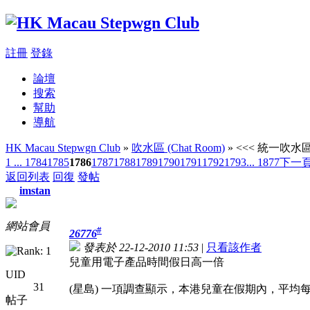
註冊
登錄
論壇
搜索
幫助
導航
HK Macau Stepwgn Club
»
吹水區 (Chat Room)
» <<< 統一吹水區 
1 ...
1784
1785
1786
1787
1788
1789
1790
1791
1792
1793
... 1877
下一
返回列表
回復
發帖
imstan
網站會員
#
26776
發表於 22-12-2010 11:53
|
只看該作者
兒童用電子產品時間假日高一倍
UID
31
(星島) 一項調查顯示，本港兒童在假期內，平均
帖子