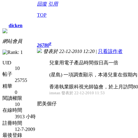
回復
引用
TOP
dicken
網站會員
#
26780
發表於 22-12-2010 12:20
|
只看該作者
UID
兒童用電子產品時間假日高一倍
10
帖子
(星島) 一項調查顯示，本港兒童在假期
25755
精華
香港執業眼科視光師協會，於上月訪問80
0
imstan 發表於 22-12-2010 11:53
閱讀權限
肥美個仔
10
在線時間
3913 小時
註冊時間
12-7-2009
最後登錄