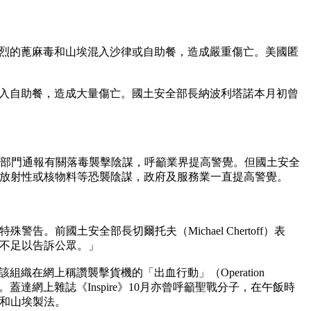
強烈的蓖麻毒和山埃混入沙律或自助餐，造成嚴重傷亡。美國匿
混入自助餐，造成大量傷亡。國土安全部長納波利塔諾本月初曾
安部門通報有關落毒襲擊陰謀，呼籲業界提高警覺。但國土安全
、放射性或核物料等恐襲陰謀，政府及服務業一直提高警覺。
國土安全部長切爾托夫（Michael Chertoff）表
不足以告訴公眾。」
在網上稱讚襲擊貨機的「出血行動」（Operation
蓋達網上雜誌《Inspire》10月亦曾呼籲聖戰分子，在午飯時
和山埃製法。