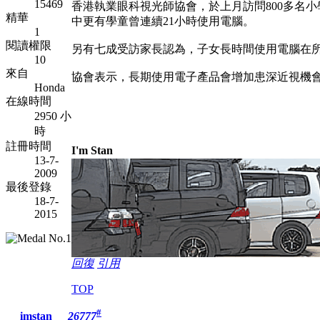
15469
香港執業眼科視光師協會，於上月訪問800多名
精華
中更有學童曾連續21小時使用電腦。
1
閱讀權限
另有七成受訪家長認為，子女長時間使用電腦在
10
來自
協會表示，長期使用電子產品會增加患深近視機會
Honda
在線時間
2950 小
時
註冊時間
I'm Stan
13-7-
2009
最後登錄
18-7-
2015
回復
引用
TOP
#
imstan
26777