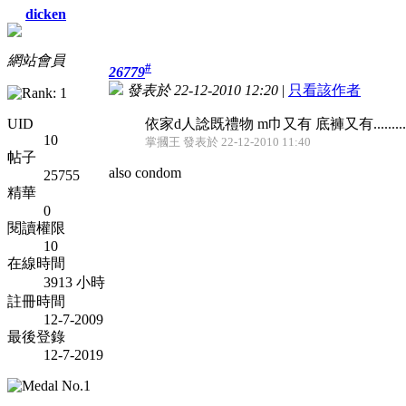
dicken
網站會員
#
26779
發表於 22-12-2010 12:20
|
只看該作者
UID
依家d人諗既禮物 m巾又有 底褲又有.........
10
掌摑王 發表於 22-12-2010 11:40
帖子
also condom
25755
精華
0
閱讀權限
10
在線時間
3913 小時
註冊時間
12-7-2009
最後登錄
12-7-2019