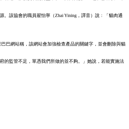
會的職員翟怡寧（Zhai Yining，譯音）說﹕「貓肉通
里巴巴網站稱，該網站會加強檢查產品的關鍵字，並會刪除與貓
府的監管不足，單憑我們所做的並不夠。」她說，若能實施法