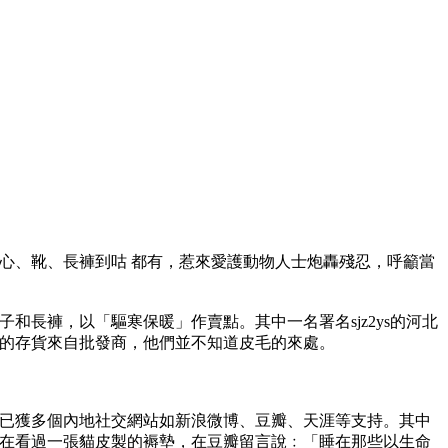
心、靴、長褲到咕 都有，惹來愛護動物人士炮轟殘忍，呼籲當
和長褲，以「驅寒保暖」作賣點。其中一名署名sjz2ys的河北
的存貨來自批發商，他們並不知道皮毛的來處。
已獲多個內地社交網站如新浪微博、豆瓣、天涯等支持。其中
在看過一張貓皮製的褥墊，在豆瓣留言說﹕「睡在那些以生命