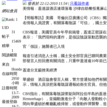
發表於 22-12-2010 11:54
|
只看該作者
美情報﹕蓋達謀酒店連環落毒 沙律自助餐投蓖麻山
網站會員
【明報專訊】美國 哥倫比亞廣播公司（CBS）
名情報人員證實，有關落毒陰謀「可信」，國土安
UID
31
CBS報道，美國官員今年早前揭發，蓋達正密謀
帖子
表示：「我們現時的運作，是假設陰謀策動恐襲的
15469
精華
官「假設」施襲者已入境
1
閱讀權限
報道引述消息人士稱，國土安全部官員已聯同農業
10
部發言人拒回應有關消息，只重申蓋達逾10年前
來自
Honda
蓋達分支籲挫美經濟
在線時間
2950
華盛頓 酒店協會發言人稱，警方曾通知他們有關多種
小時
示，情報人員須把落毒陰謀通報給衛生官員。但他
註冊時間
13-7-
CBS指出，有關落毒陰謀懷疑與阿拉伯半島的蓋達
2009
Hemorrhage），並煽動激進分子「向敵人發動
最後登錄
間向華盛頓的餐廳亂槍掃射，或發動炸彈襲擊，造
18-7-