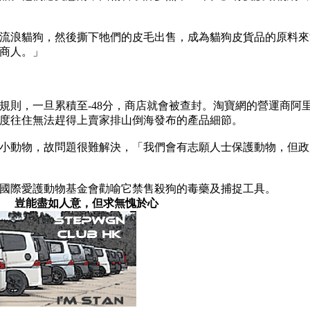
浪貓狗，然後撕下牠們的皮毛出售，成為貓狗皮貨品的原料來源。該協
商人。」
規則，一旦累積至-48分，商店就會被查封。淘寶網的營運商阿
度往住無法趕得上賣家排山倒海發布的產品細節。
小動物，故問題很難解決，「我們會有志願人士保護動物，但政
國際愛護動物基金會勸喻它禁售殺狗的毒藥及捕捉工具。
豈能盡如人意，但求無愧於心