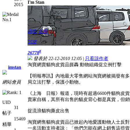
I'm Stan
2015
回復
引用
TOP
#
26778
發表於 22-12-2010 12:05
|
只看該作者
淘寶網賣貓狗皮貨品捱轟 動物組織促立例打擊
imstan
【明報專訊】內地最大零售網站淘寶網被揭發有多
網站會員
局立法打擊，保護小動物。
《上海 日報》報道，現時有超過6600件貓狗皮
賣家自稱，其所有出售的貓皮背心都是真貨，但銷
UID
31
捉流浪貓狗撕皮出售
帖子
15469
淘寶網售貓狗皮貨品已掀起內地愛護動物人士反對
精華
一名活動支持者說﹕「他們怎能在網上銷售這些貨