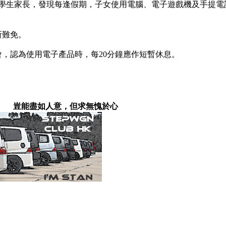
小學生家長，發現每逢假期，子女使用電腦、電子遊戲機及手提電話
所難免。
，認為使用電子產品時，每20分鐘應作短暫休息。
豈能盡如人意，但求無愧於心