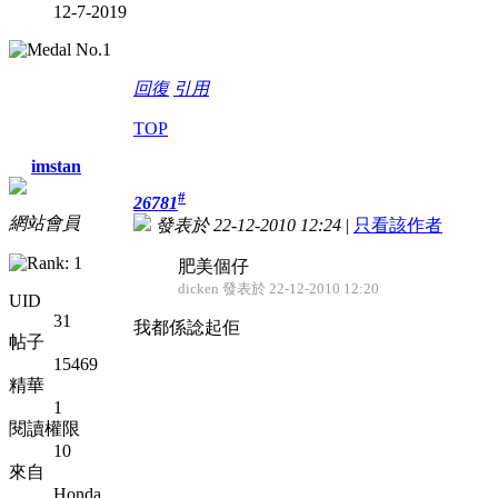
12-7-2019
回復
引用
TOP
imstan
#
26781
網站會員
發表於 22-12-2010 12:24
|
只看該作者
肥美個仔
dicken 發表於 22-12-2010 12:20
UID
31
我都係諗起佢
帖子
15469
精華
1
閱讀權限
10
來自
Honda