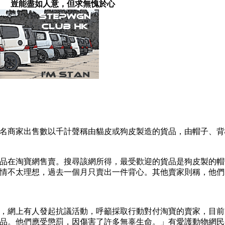
豈能盡如人意，但求無愧於心
名商家出售數以千計聲稱由貓皮或狗皮製造的貨品，由帽子、背
貨品在淘寶網售賣。搜尋該網所得，最受歡迎的貨品是狗皮製的帽子
情不太理想，過去一個月只賣出一件背心。其他賣家則稱，他們
，網上有人發起抗議活動，呼籲採取行動對付淘寶的賣家，目前
品。他們應受懲罰，因傷害了許多無辜生命。」有愛護動物網民