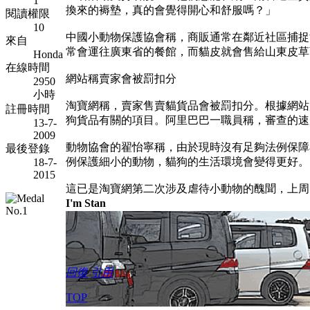
1
換來的褥墊，真的會覺得開心和舒服嗎？」
閱讀權限
10
中國小動物保護協會稱，商販通常在鄰近社區捕捉流
來自
常會運往廣東省的餐館，而貓皮就會售給山東皮草
Honda
在線時間
網站稱賣家會被罰扣分
2950
小時
淘寶網稱，賣家售賣貓貨品會被罰扣分。根據網站
註冊時間
狗貨品有關的項目。阿里巴巴一職員稱，審查的速
13-7-
2009
動物協會的翟怡寧稱，由於現時沒有足夠法例保障
最後登錄
例保護細小的動物，貓狗的生活環境會變得更好。
18-7-
2015
這已是淘寶網第二次涉及虐待小動物的醜聞，上周
I'm Stan
回復
引用
TOP