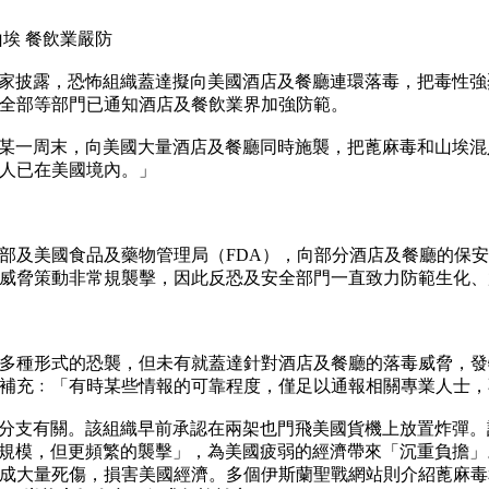
埃 餐飲業嚴防
獨家披露，恐怖組織蓋達擬向美國酒店及餐廳連環落毒，把毒性
全部等部門已通知酒店及餐飲業界加強防範。
在某一周末，向美國大量酒店及餐廳同時施襲，把蓖麻毒和山埃
人已在美國境內。」
部及美國食品及藥物管理局（FDA），向部分酒店及餐廳的保
已威脅策動非常規襲擊，因此反恐及安全部門一直致力防範生化
形式的恐襲，但未有就蓋達針對酒店及餐廳的落毒威脅，發特殊警告。前
補充﹕「有時某些情報的可靠程度，僅足以通報相關專業人士，
分支有關。該組織早前承認在兩架也門飛美國貨機上放置炸彈。該組織
較小規模，但更頻繁的襲擊」，為美國疲弱的經濟帶來「沉重負擔」。
成大量死傷，損害美國經濟。多個伊斯蘭聖戰網站則介紹蓖麻毒