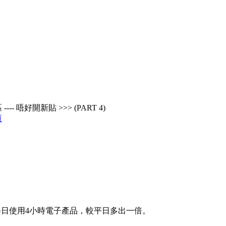
---- 唔好開新貼 >>> (PART 4)
頁
每日使用4小時電子產品，較平日多出一倍。