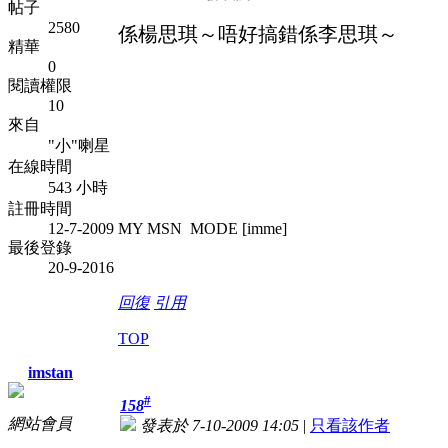
帖子
2580
係楊思琪～唔好搞錯係李思琪～
精華
0
閱讀權限
10
來自
"小"喇星
在線時間
543 小時
註冊時間
12-7-2009
MY MSN MODE [imme]
最後登錄
20-9-2016
回復
引用
TOP
imstan
#
158
網站會員
發表於 7-10-2009 14:05
|
只看該作者