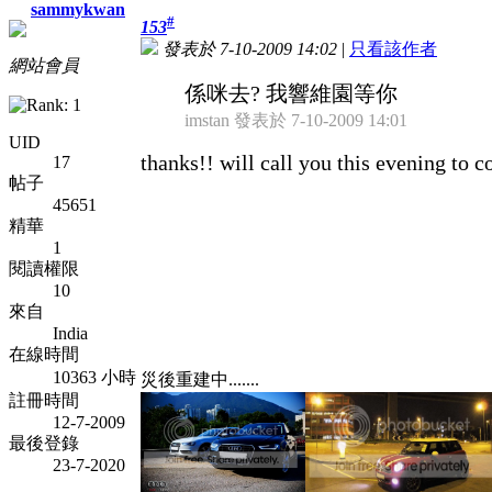
sammykwan
#
153
發表於 7-10-2009 14:02
|
只看該作者
網站會員
係咪去? 我響維園等你
imstan 發表於 7-10-2009 14:01
UID
thanks!! will call you this evening to c
17
帖子
45651
精華
1
閱讀權限
10
來自
India
在線時間
10363 小時
災後重建中.......
註冊時間
12-7-2009
最後登錄
23-7-2020