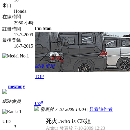
來自
Honda
在線時間
2950 小時
I'm Stan
註冊時間
13-7-2009
最後登錄
18-7-2015
回復
引用
TOP
mextony
網站會員
#
157
發表於 7-10-2009 14:04
|
只看該作者
死火..who is CK姐
UID
3
Arthur 發表於 7-10-2009 12:23