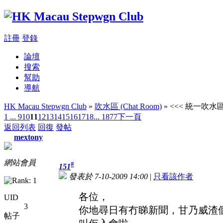
註冊
登錄
論壇
搜索
幫助
導航
HK Macau Stepwgn Club
»
吹水區 (Chat Room)
» <<< 統一吹水區 
1 ...
9
10
11
12
13
14
15
16
17
18
... 1877
下一頁
返回列表
回復
發帖
mextony
網站會員
#
151
發表於 7-10-2009 14:00
|
只看該作者
各位，
UID
3
你地尋日有冇睇新聞，甘乃威渣
帖子