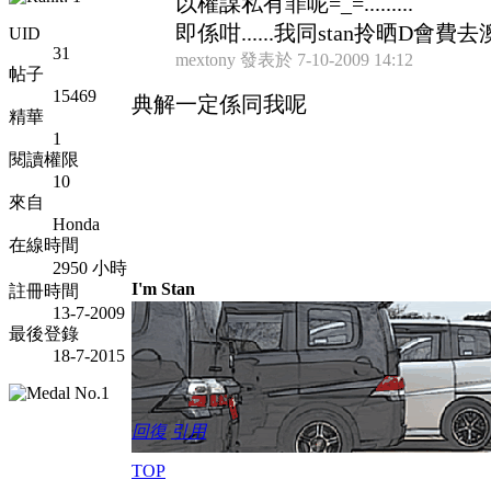
以權謀私有罪呢=_=.........
即係咁......我同stan拎晒D會費去澳門
UID
31
mextony 發表於 7-10-2009 14:12
帖子
15469
典解一定係同我呢
精華
1
閱讀權限
10
來自
Honda
在線時間
2950 小時
I'm Stan
註冊時間
13-7-2009
最後登錄
18-7-2015
回復
引用
TOP