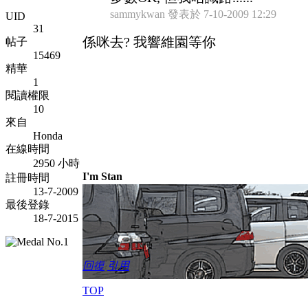
sammykwan 發表於 7-10-2009 12:29
UID
31
係咪去? 我響維園等你
帖子
15469
精華
1
閱讀權限
10
來自
Honda
在線時間
2950 小時
I'm Stan
註冊時間
13-7-2009
最後登錄
18-7-2015
回復
引用
TOP