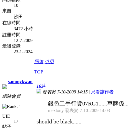
10
來自
沙田
在線時間
3472 小時
註冊時間
12-7-2009
最後登錄
23-1-2024
回復
引用
TOP
sammykwan
#
163
發表於 7-10-2009 14:15
|
只看該作者
網站會員
銀色二手行貨07RG1......車牌係.....
mextony 發表於 7-10-2009 14:03
UID
should be black......
17
帖子