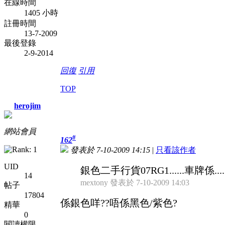
在線時間
1405 小時
註冊時間
13-7-2009
最後登錄
2-9-2014
回復
引用
TOP
herojim
網站會員
#
162
發表於 7-10-2009 14:15
|
只看該作者
UID
銀色二手行貨07RG1......車牌係.....
14
mextony 發表於 7-10-2009 14:03
帖子
17804
係銀色咩??唔係黑色/紫色?
精華
0
閱讀權限