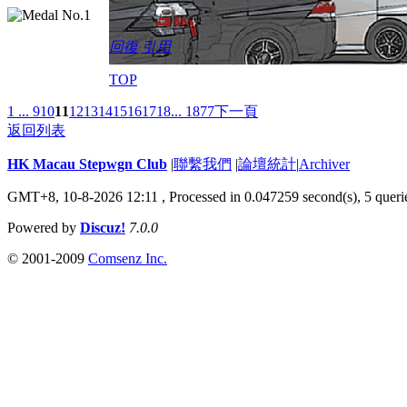
回復
引用
TOP
1 ...
9
10
11
12
13
14
15
16
17
18
... 1877
下一頁
返回列表
HK Macau Stepwgn Club
|
聯繫我們
|
論壇統計
|
Archiver
GMT+8, 10-8-2026 12:11 ,
Processed in 0.047259 second(s), 5 queri
Powered by
Discuz!
7.0.0
© 2001-2009
Comsenz Inc.