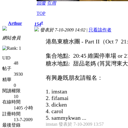
回復
引用
TOP
#
Arthur
154
發表於 7-10-2009 14:02
|
只看該作者
網站會員
港島東糖水團 - Part II（Oct 7 21:
集合地點: 20:45 維園停車場 or 
UID
糖水地點: 甜品老媽 (筲萁灣東大
48
帖子
3930
有興趣既朋友請報名：
精華
0
閱讀權限
1. imstan
10
2. fifamai
在線時間
3. dicken
1405 小時
4. carol
註冊時間
5. sammykwan ...
13-7-2009
imstan 發表於 7-10-2009 13:57
最後登錄