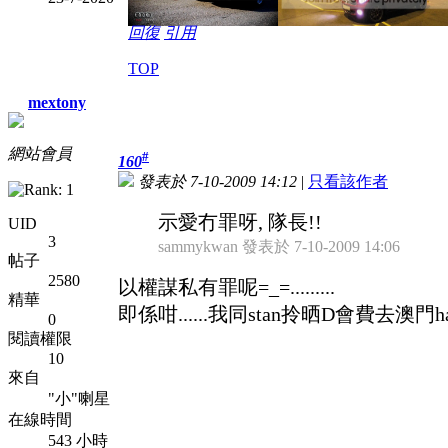
回復
引用
TOP
mextony
網站會員
#
160
發表於 7-10-2009 14:12
|
只看該作者
示愛冇罪呀, 隊長!!
UID
3
sammykwan 發表於 7-10-2009 14:06
帖子
2580
以權謀私有罪呢=_=.........
精華
即係咁......我同stan拎晒D會費去澳門hap
0
閱讀權限
10
來自
"小"喇星
在線時間
543 小時