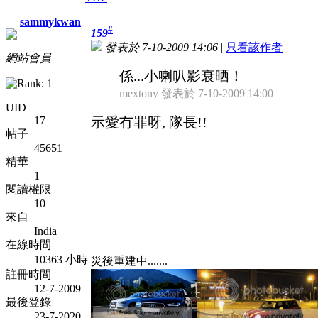
sammykwan
#
159
發表於 7-10-2009 14:06
|
只看該作者
網站會員
係...小喇叭影衰晒！
mextony 發表於 7-10-2009 14:00
UID
17
示愛冇罪呀, 隊長!!
帖子
45651
精華
1
閱讀權限
10
來自
India
在線時間
10363 小時
災後重建中.......
註冊時間
12-7-2009
最後登錄
23-7-2020