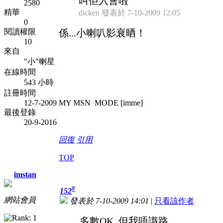
叫佢入會啦
2580
精華
dicken 發表於 7-10-2009 12:05
0
閱讀權限
係...小喇叭影衰晒！
10
來自
"小"喇星
在線時間
543 小時
註冊時間
12-7-2009
MY MSN MODE [imme]
最後登錄
20-9-2016
回復
引用
TOP
imstan
#
152
網站會員
發表於 7-10-2009 14:01
|
只看該作者
多數OK, 但我唔識路......