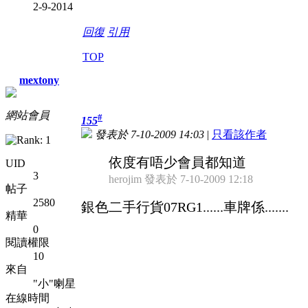
2-9-2014
回復
引用
TOP
mextony
網站會員
#
155
發表於 7-10-2009 14:03
|
只看該作者
依度有唔少會員都知道
UID
3
herojim 發表於 7-10-2009 12:18
帖子
2580
銀色二手行貨07RG1......車牌係.......
精華
0
閱讀權限
10
來自
"小"喇星
在線時間