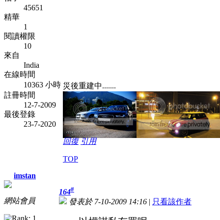
45651
精華
1
閱讀權限
10
來自
India
在線時間
10363 小時
災後重建中.......
註冊時間
12-7-2009
最後登錄
23-7-2020
回復
引用
TOP
imstan
#
164
網站會員
發表於 7-10-2009 14:16
|
只看該作者