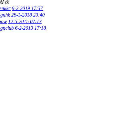
發表
enkkc
9-2-2019 17:37
wgnhk
28-1-2018 23:40
chow
12-5-2015 07:13
wgnclub
6-2-2013 17:18