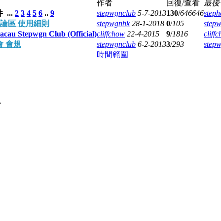
作者
回復/查看
最後
...
2
3
4
5
6
..
9
stepwgnclub
5-7-2013
130
/
646646
steph
ub 討論區 使用細則
stepwgnhk
28-1-2018
0
/
105
step
au Stepwgn Club (Official)
cliffchow
22-4-2015
9
/
1816
cliff
會 會規
stepwgnclub
6-2-2013
3
/
293
step
時間範圍
.