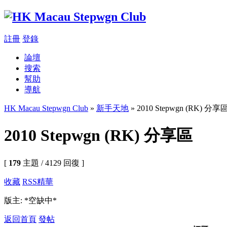
註冊
登錄
論壇
搜索
幫助
導航
HK Macau Stepwgn Club
»
新手天地
» 2010 Stepwgn (RK) 分享
2010 Stepwgn (RK) 分享區
[
179
主題 / 4129 回復 ]
收藏
RSS
精華
版主: *空缺中*
返回首頁
發帖