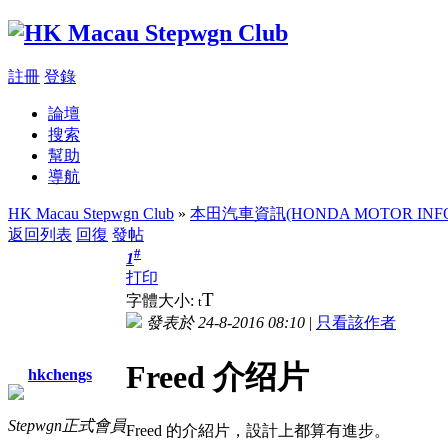
註冊
登錄
論壇
搜索
幫助
導航
HK Macau Stepwgn Club
»
本田汽車資訊(HONDA MOTOR INFO
返回列表
回復
發帖
#
1
打印
T
字體大小:
t
發表於 24-8-2016 08:10
|
只看該作者
Freed 介绍片
hkchengs
Stepwgn正式會員
Freed 的介紹片，設計上都算有進步。