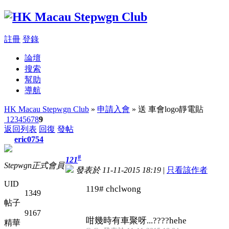
註冊
登錄
論壇
搜索
幫助
導航
HK Macau Stepwgn Club
»
申請入會
» 送 車會logo靜電貼
1
2
3
4
5
6
7
8
9
返回列表
回復
發帖
eric0754
#
121
Stepwgn正式會員
發表於 11-11-2015 18:19
|
只看該作者
UID
119# chclwong
1349
帖子
9167
咁幾時有車聚呀...????hehe
精華