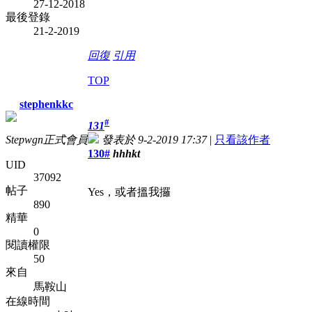
27-12-2018
最後登錄
21-2-2019
回復
引用
TOP
stephenkkc
#
131
Stepwgn正式會員
發表於 9-2-2019 17:37
|
只看該作者
130#
hhhkt
UID
37092
帖子
Yes，或者搵我攞
890
精華
0
閱讀權限
50
來自
馬鞍山
在線時間