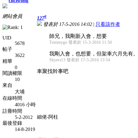
chclwong
網站會員
#
127
發表於 17-5-2016 14:02
|
只看該作者
師兄，我剛新入會，想要
UID
Tommygo 發表於 15-3-2016 11:50
5678
帖子
我剛入會，也想要，但架車六月先有
3622
Skyers13 發表於 17-5-2016 13:54
精華
0
車聚找幹事吧
閱讀權限
10
來自
大埔
在線時間
4016 小時
註冊時間
細佬-阿柱
5-2-2012
最後登錄
14-8-2019