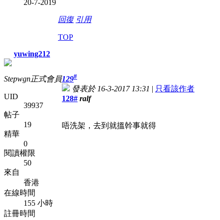
20-7-2019
回復
引用
TOP
yuwing212
#
Stepwgn正式會員
129
發表於 16-3-2017 13:31
|
只看該作者
UID
128#
ralf
39937
帖子
19
唔洗架，去到就搵幹事就得
精華
0
閱讀權限
50
來自
香港
在線時間
155 小時
註冊時間