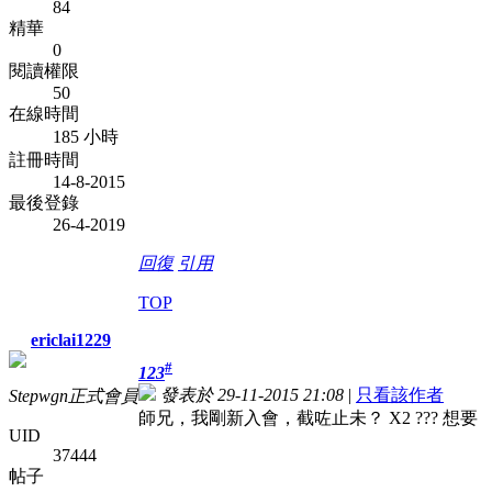
84
精華
0
閱讀權限
50
在線時間
185 小時
註冊時間
14-8-2015
最後登錄
26-4-2019
回復
引用
TOP
ericlai1229
#
123
發表於 29-11-2015 21:08
|
只看該作者
Stepwgn正式會員
師兄，我剛新入會，截咗止未？ X2 ??? 想要
UID
37444
帖子