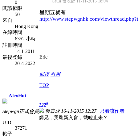
CaCa 發表於 11-11-2015 18:04
0
閱讀權限
星期五就有
50
http://www.stepwgnhk.com/viewthread.php?
來自
Hong Kong
在線時間
6352 小時
註冊時間
14-1-2011
Eric
最後登錄
20-4-2022
回復
引用
TOP
AlexHui
#
122
發表於 16-11-2015 12:27
|
只看該作者
Stepwgn正式會員
師兄，我剛新入會，截咗止未？
UID
37271
帖子