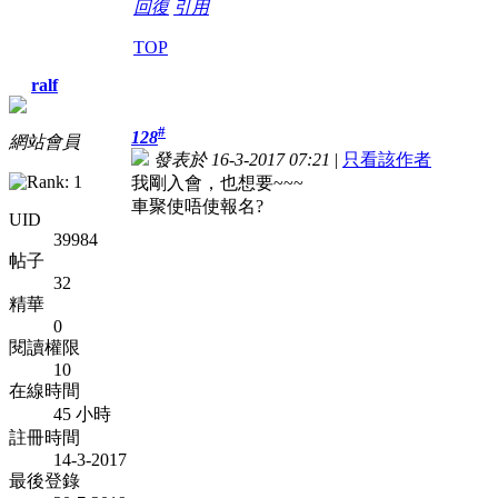
回復
引用
TOP
ralf
#
128
網站會員
發表於 16-3-2017 07:21
|
只看該作者
我剛入會，也想要~~~
車聚使唔使報名?
UID
39984
帖子
32
精華
0
閱讀權限
10
在線時間
45 小時
註冊時間
14-3-2017
最後登錄