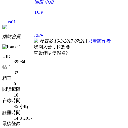
回復
引用
TOP
ralf
#
128
網站會員
發表於 16-3-2017 07:21
|
只看該作者
我剛入會，也想要~~~
車聚使唔使報名?
UID
39984
帖子
32
精華
0
閱讀權限
10
在線時間
45 小時
註冊時間
14-3-2017
最後登錄