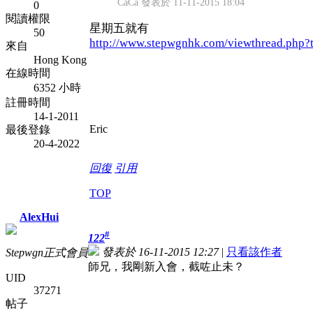
CaCa 發表於 11-11-2015 18:04
0
閱讀權限
星期五就有
50
http://www.stepwgnhk.com/viewthread.php?
來自
Hong Kong
在線時間
6352 小時
註冊時間
14-1-2011
Eric
最後登錄
20-4-2022
回復
引用
TOP
AlexHui
#
122
發表於 16-11-2015 12:27
|
只看該作者
Stepwgn正式會員
師兄，我剛新入會，截咗止未？
UID
37271
帖子