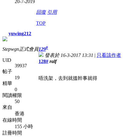
20-7-2019
回復
引用
TOP
yuwing212
#
Stepwgn正式會員
129
發表於 16-3-2017 13:31
|
只看該作者
UID
128#
ralf
39937
帖子
19
唔洗架，去到就搵幹事就得
精華
0
閱讀權限
50
來自
香港
在線時間
155 小時
註冊時間