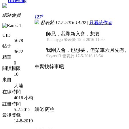
chclwong
網站會員
#
127
發表於 17-5-2016 14:02
|
只看該作者
師兄，我剛新入會，想要
UID
Tommygo 發表於 15-3-2016 11:50
5678
帖子
我剛入會，也想要，但架車六月先有
3622
Skyers13 發表於 17-5-2016 13:54
精華
0
車聚找幹事吧
閱讀權限
10
來自
大埔
在線時間
4016 小時
註冊時間
細佬-阿柱
5-2-2012
最後登錄
14-8-2019