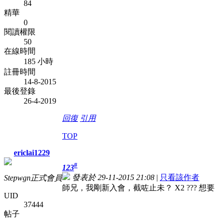
84
精華
0
閱讀權限
50
在線時間
185 小時
註冊時間
14-8-2015
最後登錄
26-4-2019
回復
引用
TOP
ericlai1229
#
123
發表於 29-11-2015 21:08
|
只看該作者
Stepwgn正式會員
師兄，我剛新入會，截咗止未？ X2 ??? 想要
UID
37444
帖子