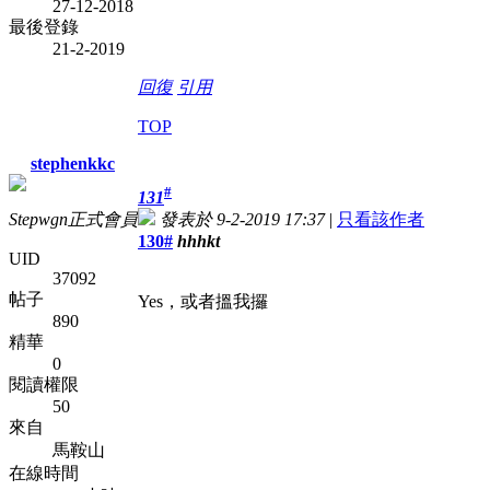
27-12-2018
最後登錄
21-2-2019
回復
引用
TOP
stephenkkc
#
131
Stepwgn正式會員
發表於 9-2-2019 17:37
|
只看該作者
130#
hhhkt
UID
37092
帖子
Yes，或者搵我攞
890
精華
0
閱讀權限
50
來自
馬鞍山
在線時間