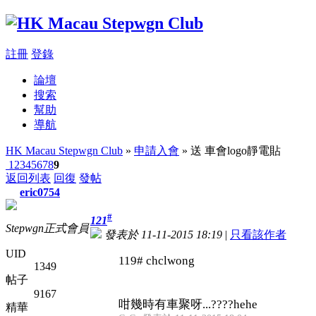
註冊
登錄
論壇
搜索
幫助
導航
HK Macau Stepwgn Club
»
申請入會
» 送 車會logo靜電貼
1
2
3
4
5
6
7
8
9
返回列表
回復
發帖
eric0754
#
121
Stepwgn正式會員
發表於 11-11-2015 18:19
|
只看該作者
UID
119# chclwong
1349
帖子
9167
咁幾時有車聚呀...????hehe
精華