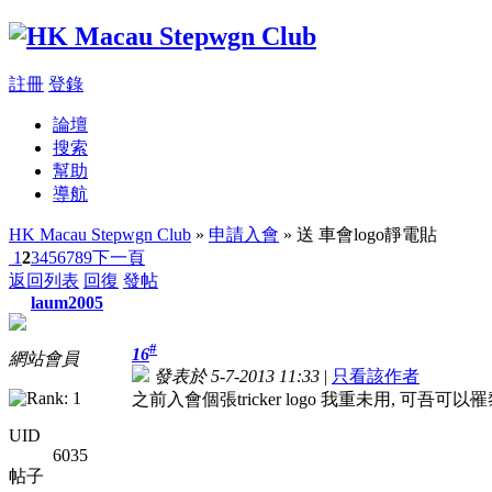
註冊
登錄
論壇
搜索
幫助
導航
HK Macau Stepwgn Club
»
申請入會
» 送 車會logo靜電貼
1
2
3
4
5
6
7
8
9
下一頁
返回列表
回復
發帖
laum2005
#
16
網站會員
發表於 5-7-2013 11:33
|
只看該作者
之前入會個張tricker logo 我重未用, 可吾
UID
6035
帖子