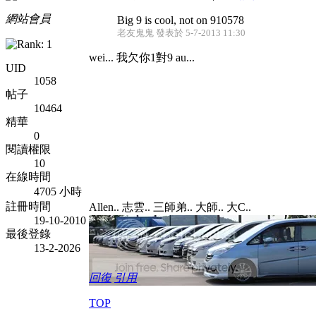
網站會員
Big 9 is cool, not on 910578
老友鬼鬼 發表於 5-7-2013 11:30
wei... 我欠你1對9 au...
UID
1058
帖子
10464
精華
0
閱讀權限
10
在線時間
4705 小時
註冊時間
Allen.. 志雲.. 三師弟.. 大師.. 大C..
19-10-2010
最後登錄
13-2-2026
回復
引用
TOP