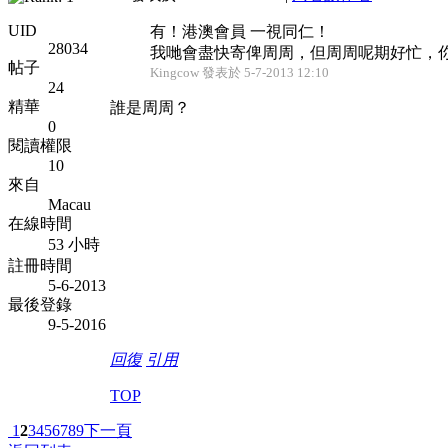
UID
有！港澳會員 一視同仁！
28034
我哋會盡快寄俾周周，但周周呢期好忙，
帖子
Kingcow 發表於 5-7-2013 12:10
24
精華
誰是周周？
0
閱讀權限
10
來自
Macau
在線時間
53 小時
註冊時間
5-6-2013
最後登錄
9-5-2016
回復
引用
TOP
1
2
3
4
5
6
7
8
9
下一頁