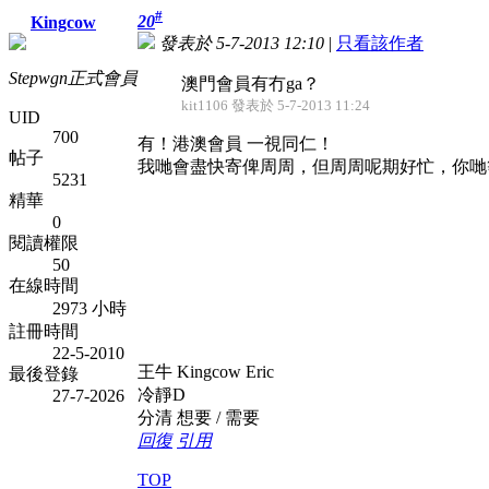
#
20
Kingcow
發表於 5-7-2013 12:10
|
只看該作者
Stepwgn正式會員
澳門會員有冇ga？
kit1106 發表於 5-7-2013 11:24
UID
700
有！港澳會員 一視同仁！
帖子
我哋會盡快寄俾周周，但周周呢期好忙，你哋
5231
精華
0
閱讀權限
50
在線時間
2973 小時
註冊時間
22-5-2010
王牛 Kingcow Eric
最後登錄
冷靜D
27-7-2026
分清 想要 / 需要
回復
引用
TOP