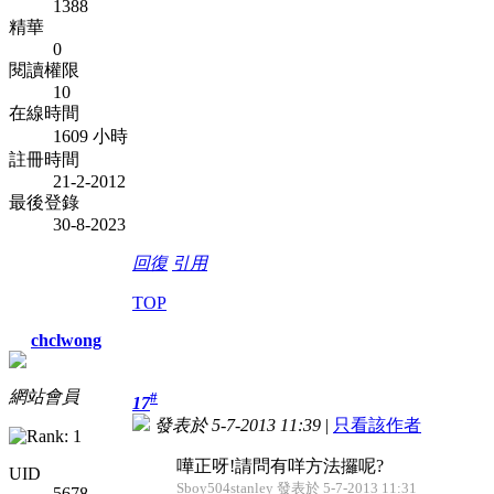
1388
精華
0
閱讀權限
10
在線時間
1609 小時
註冊時間
21-2-2012
最後登錄
30-8-2023
回復
引用
TOP
chclwong
網站會員
#
17
發表於 5-7-2013 11:39
|
只看該作者
嘩正呀!請問有咩方法攞呢?
UID
Sboy504stanley 發表於 5-7-2013 11:31
5678