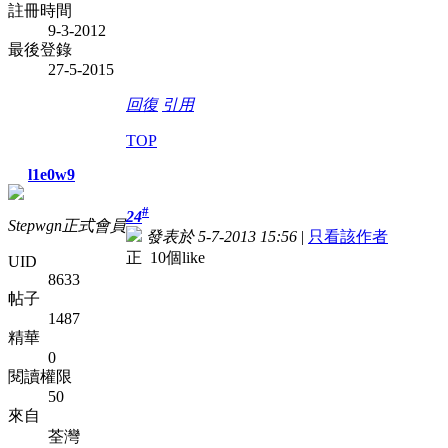
註冊時間
9-3-2012
最後登錄
27-5-2015
回復
引用
TOP
l1e0w9
#
24
Stepwgn正式會員
發表於 5-7-2013 15:56
|
只看該作者
正
10個like
UID
8633
帖子
1487
精華
0
閱讀權限
50
來自
荃灣