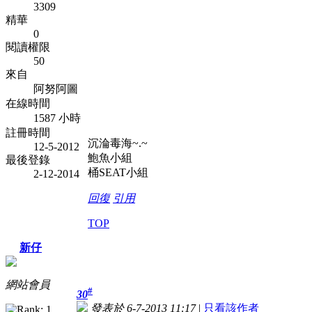
3309
精華
0
閱讀權限
50
來自
阿努阿圖
在線時間
1587 小時
註冊時間
沉淪毒海~.~
12-5-2012
鮑魚小組
最後登錄
桶SEAT小組
2-12-2014
回復
引用
TOP
新仔
網站會員
#
30
發表於 6-7-2013 11:17
|
只看該作者