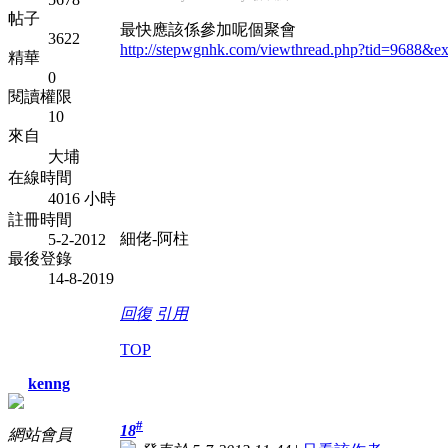
帖子
最快應該係參加呢個聚會
3622
http://stepwgnhk.com/viewthread.php?tid=9688&e
精華
0
閱讀權限
10
來自
大埔
在線時間
4016 小時
註冊時間
細佬-阿柱
5-2-2012
最後登錄
14-8-2019
回復
引用
TOP
kenng
#
18
網站會員