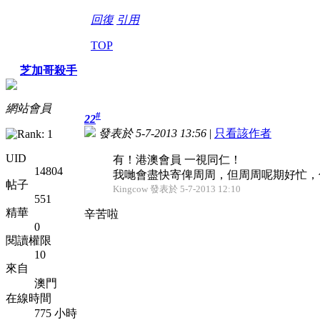
回復
引用
TOP
芝加哥殺手
網站會員
#
22
發表於 5-7-2013 13:56
|
只看該作者
UID
有！港澳會員 一視同仁！
14804
我哋會盡快寄俾周周，但周周呢期好忙，
帖子
Kingcow 發表於 5-7-2013 12:10
551
精華
辛苦啦
0
閱讀權限
10
來自
澳門
在線時間
775 小時