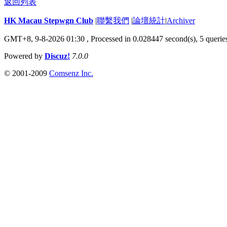
返回列表
HK Macau Stepwgn Club
|
聯繫我們
|
論壇統計
|
Archiver
GMT+8, 9-8-2026 01:30 ,
Processed in 0.028447 second(s), 5 querie
Powered by
Discuz!
7.0.0
© 2001-2009
Comsenz Inc.