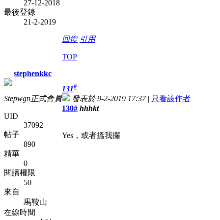
27-12-2018
最後登錄
21-2-2019
回復
引用
TOP
stephenkkc
#
131
Stepwgn正式會員
發表於 9-2-2019 17:37
|
只看該作者
130#
hhhkt
UID
37092
帖子
Yes，或者搵我攞
890
精華
0
閱讀權限
50
來自
馬鞍山
在線時間