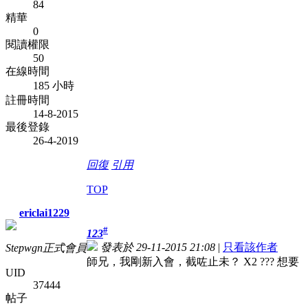
84
精華
0
閱讀權限
50
在線時間
185 小時
註冊時間
14-8-2015
最後登錄
26-4-2019
回復
引用
TOP
ericlai1229
#
123
發表於 29-11-2015 21:08
|
只看該作者
Stepwgn正式會員
師兄，我剛新入會，截咗止未？ X2 ??? 想要
UID
37444
帖子