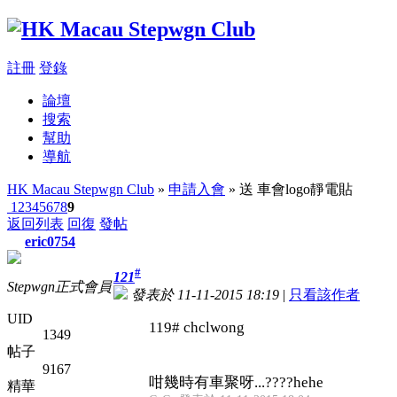
註冊
登錄
論壇
搜索
幫助
導航
HK Macau Stepwgn Club
»
申請入會
» 送 車會logo靜電貼
1
2
3
4
5
6
7
8
9
返回列表
回復
發帖
eric0754
#
121
Stepwgn正式會員
發表於 11-11-2015 18:19
|
只看該作者
UID
119# chclwong
1349
帖子
9167
咁幾時有車聚呀...????hehe
精華