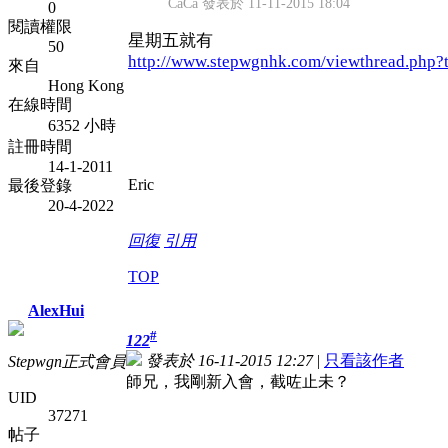
CaCa 發表於 11-11-2015 18:04
0
閱讀權限
星期五就有
50
http://www.stepwgnhk.com/viewthread.php?
來自
Hong Kong
在線時間
6352 小時
註冊時間
14-1-2011
Eric
最後登錄
20-4-2022
回復
引用
TOP
AlexHui
#
122
發表於 16-11-2015 12:27
|
只看該作者
Stepwgn正式會員
師兄，我剛新入會，截咗止未？
UID
37271
帖子