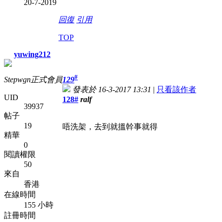
20-7-2019
回復
引用
TOP
yuwing212
#
Stepwgn正式會員
129
發表於 16-3-2017 13:31
|
只看該作者
UID
128#
ralf
39937
帖子
19
唔洗架，去到就搵幹事就得
精華
0
閱讀權限
50
來自
香港
在線時間
155 小時
註冊時間