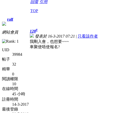
回復
引用
TOP
ralf
#
128
網站會員
發表於 16-3-2017 07:21
|
只看該作者
我剛入會，也想要~~~
車聚使唔使報名?
UID
39984
帖子
32
精華
0
閱讀權限
10
在線時間
45 小時
註冊時間
14-3-2017
最後登錄