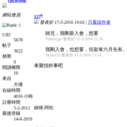
chclwong
網站會員
#
127
發表於 17-5-2016 14:02
|
只看該作者
師兄，我剛新入會，想要
UID
Tommygo 發表於 15-3-2016 11:50
5678
帖子
我剛入會，也想要，但架車六月先有
3622
Skyers13 發表於 17-5-2016 13:54
精華
0
車聚找幹事吧
閱讀權限
10
來自
大埔
在線時間
4016 小時
註冊時間
細佬-阿柱
5-2-2012
最後登錄
14-8-2019