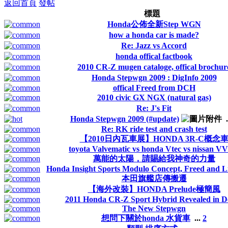
返回首頁
發帖
標題
Honda公佈全新Step WGN
how a honda car is made?
Re: Jazz vs Accord
honda offical factbook
2010 CR-Z mugen cataloge, offical brochur
Honda Stepwgn 2009 : DigInfo 2009
offical Freed from DCH
2010 civic GX NGX (natural gas)
Re: J's Fit
Honda Stepwgn 2009 (#update)
.
Re: RK ride test and crash test
【2010日內瓦車展】HONDA 3R-C概念
toyota Valvematic vs honda Vtec vs nissan 
萬能的太陽，請賜給我神奇的力量
Honda Insight Sports Modulo Concept, Freed and Li
本田旗艦店傳搬遷
【海外改裝】HONDA Prelude極簡風
2011 Honda CR-Z Sport Hybrid Revealed in De
The New Stepwgn
想問下關於honda 水貨車
...
2