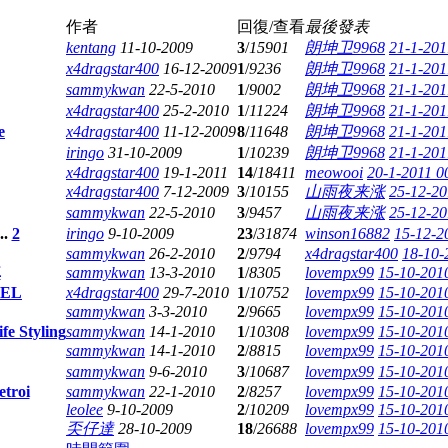
作者
回復/查看
最後發表
kentang
11-10-2009
3
/
15901
朗坤卫9968
21-1-201
x4dragstar400
16-12-2009
1
/
9236
朗坤卫9968
21-1-201
sammykwan
22-5-2010
1
/
9002
朗坤卫9968
21-1-201
x4dragstar400
25-2-2010
1
/
11224
朗坤卫9968
21-1-201
e
x4dragstar400
11-12-2009
8
/
11648
朗坤卫9968
21-1-201
iringo
31-10-2009
1
/
10239
朗坤卫9968
21-1-201
x4dragstar400
19-1-2011
14
/
18411
meowooi
20-1-2011 0
x4dragstar400
7-12-2009
3
/
10155
山雨夜来涨
25-12-20
sammykwan
22-5-2010
3
/
9457
山雨夜来涨
25-12-20
..
2
iringo
9-10-2009
23
/
31874
winson16882
15-12-2
sammykwan
26-2-2010
2
/
9794
x4dragstar400
18-10-
車
sammykwan
13-3-2010
1
/
8305
lovempx99
15-10-201
VVEL
x4dragstar400
29-7-2010
1
/
10752
lovempx99
15-10-201
sammykwan
3-3-2010
2
/
9665
lovempx99
15-10-201
fe Styling
sammykwan
14-1-2010
1
/
10308
lovempx99
15-10-201
sammykwan
14-1-2010
2
/
8815
lovempx99
15-10-201
sammykwan
9-6-2010
3
/
10687
lovempx99
15-10-201
troi
sammykwan
22-1-2010
2
/
8257
lovempx99
15-10-201
leolee
9-10-2009
2
/
10209
lovempx99
15-10-201
奀仔達
28-10-2009
18
/
26688
lovempx99
15-10-201