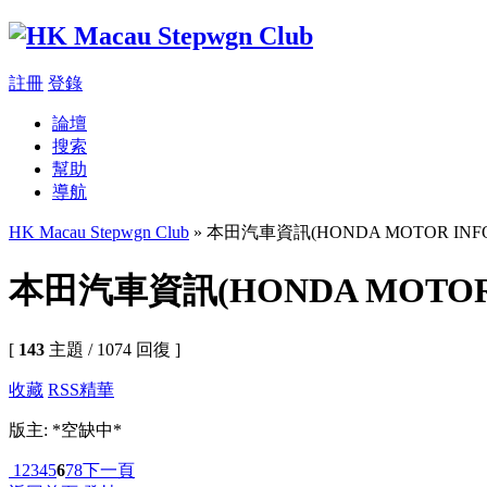
註冊
登錄
論壇
搜索
幫助
導航
HK Macau Stepwgn Club
» 本田汽車資訊(HONDA MOTOR INFO
本田汽車資訊(HONDA MOTOR 
[
143
主題 / 1074 回復 ]
收藏
RSS
精華
版主: *空缺中*
1
2
3
4
5
6
7
8
下一頁