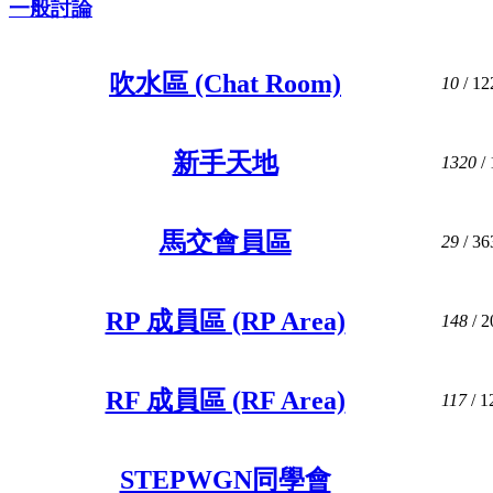
一般討論
吹水區 (Chat Room)
10
/ 12
新手天地
1320
/ 
馬交會員區
29
/ 36
RP 成員區 (RP Area)
148
/ 2
RF 成員區 (RF Area)
117
/ 1
STEPWGN同學會