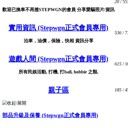
20
/ 55
歡迎已換車不再揸STEPWGN的會員 分享愛驅照片/資訊
實用資訊 (Stepwgn正式會員專用)
536
/ 7
泊車，油價，保險，快相 資訊分享
遊戲人間 (Stepwgn正式會員專用)
615
/ 1
所有民娛活動, 打機, 打ball, hobbie 之類,
親子區
185
/ 4
部品升級及保養 (Stepwgn正式會員專用)