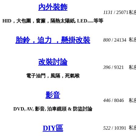
內外裝飾
1131
/ 25071
私
HID，大包圍，窗簾，隔熱太陽紙, LED.....等等
胎鈴，迫力 ，懸掛改裝
私
800
/ 24134
改裝討論
396
/ 9321
私
電子油門，風隔，死氣喉
影音
446
/ 8046
私
DVD, AV, 影音, 泊車鏡頭 & 防盜討論
DIY區
私
522
/ 10391