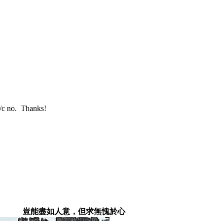
o. Thanks!
豈能盡如人意，但求無愧於心