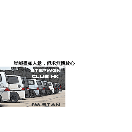
豈能盡如人意，但求無愧於心