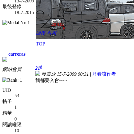
13-7-2009
最後登錄
18-7-2015
回復
引用
TOP
carreras
#
21
網站會員
發表於 15-7-2009 00:31
|
只看該作者
我都要入會~~~
UID
53
帖子
1
精華
0
閱讀權限
10