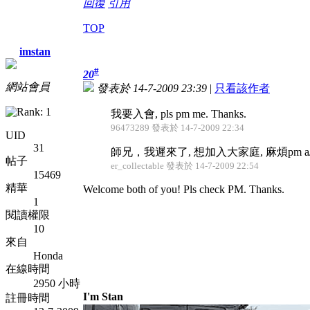
回復
引用
TOP
imstan
#
20
網站會員
發表於 14-7-2009 23:39
|
只看該作者
我要入會, pls pm me. Thanks.
96473289 發表於 14-7-2009 22:34
UID
31
師兄，我遲來了, 想加入大家庭, 麻煩pm a/c n
帖子
er_collectable 發表於 14-7-2009 22:54
15469
精華
Welcome both of you! Pls check PM. Thanks.
1
閱讀權限
10
來自
Honda
在線時間
2950 小時
I'm Stan
註冊時間