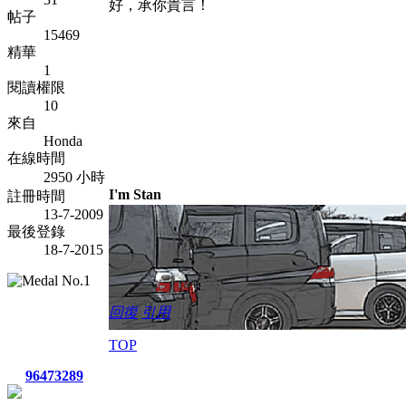
好，承你貴言！
帖子
15469
精華
1
閱讀權限
10
來自
Honda
在線時間
2950 小時
I'm Stan
註冊時間
13-7-2009
最後登錄
18-7-2015
回復
引用
TOP
96473289