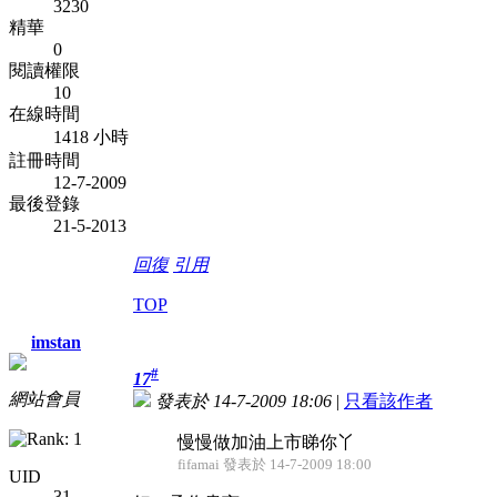
3230
精華
0
閱讀權限
10
在線時間
1418 小時
註冊時間
12-7-2009
最後登錄
21-5-2013
回復
引用
TOP
imstan
#
17
網站會員
發表於 14-7-2009 18:06
|
只看該作者
慢慢做
加油
上市睇你丫
fifamai 發表於 14-7-2009 18:00
UID
31