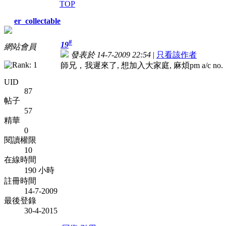
TOP
er_collectable
#
19
網站會員
發表於 14-7-2009 22:54
|
只看該作者
師兄，我遲來了, 想加入大家庭, 麻煩pm a/c no. T
UID
87
帖子
57
精華
0
閱讀權限
10
在線時間
190 小時
註冊時間
14-7-2009
最後登錄
30-4-2015