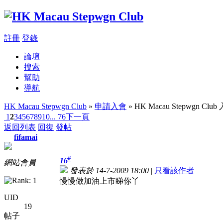
註冊
登錄
論壇
搜索
幫助
導航
HK Macau Stepwgn Club
»
申請入會
» HK Macau Stepwgn 
1
2
3
4
5
6
7
8
9
10
... 76
下一頁
返回列表
回復
發帖
fifamai
#
16
網站會員
發表於 14-7-2009 18:00
|
只看該作者
慢慢做
加油
上市睇你丫
UID
19
帖子