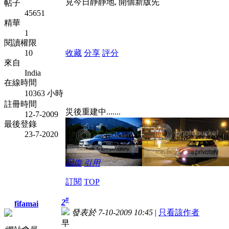
見今日静静地, 開個新版先
帖子
45651
精華
1
閱讀權限
10
收藏
分享
評分
來自
India
在線時間
10363 小時
註冊時間
災後重建中.......
12-7-2009
最後登錄
23-7-2020
回復
引用
訂閱
TOP
#
2
fifamai
發表於 7-10-2009 10:45
|
只看該作者
早