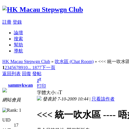
註冊
登錄
論壇
搜索
幫助
導航
HK Macau Stepwgn Club
»
吹水區 (Chat Room)
» <<< 統一吹水區 
1
2
3
4
5
6
7
8
9
10
... 1877
下一頁
返回列表
回復
發帖
#
1
sammykwan
打印
T
字體大小:
t
發表於 7-10-2009 10:44
|
只看該作者
網站會員
<<< 統一吹水區 ---- 唔
UID
17