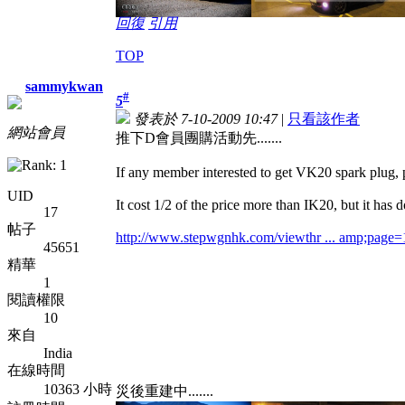
回復
引用
TOP
sammykwan
#
5
發表於 7-10-2009 10:47
|
只看該作者
網站會員
推下D會員團購活動先.......
If any member interested to get VK20 spark plug, 
UID
It cost 1/2 of the price more than IK20, but it has
17
帖子
http://www.stepwgnhk.com/viewthr ... amp;page
45651
精華
1
閱讀權限
10
來自
India
在線時間
10363 小時
災後重建中.......