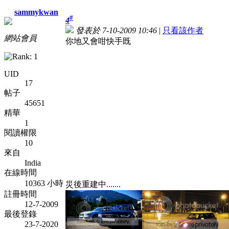
sammykwan
#
4
發表於 7-10-2009 10:46
|
只看該作者
網站會員
你地又會咁快手既
UID
17
帖子
45651
精華
1
閱讀權限
10
來自
India
在線時間
10363 小時
災後重建中.......
註冊時間
12-7-2009
最後登錄
23-7-2020