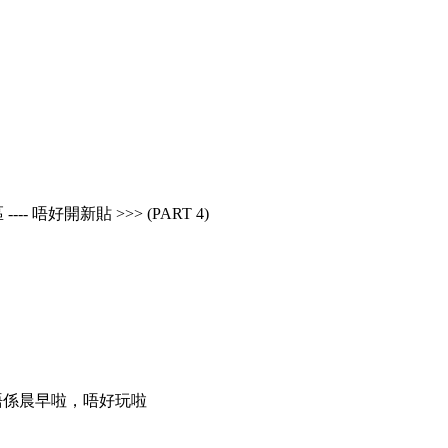
---- 唔好開新貼 >>> (PART 4)
經唔係晨早啦，唔好玩啦