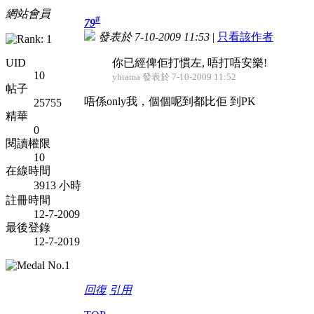
網站會員
#
79
發表於 7-10-2009 11:53
|
只看該作者
UID
你已經俾佢打慣左, 唔打唔安樂!
10
yhtama 發表於 7-10-2009 11:52
帖子
唔係only我，個個呢到都比佢
到PK
25755
精華
0
閱讀權限
10
在線時間
3913 小時
註冊時間
12-7-2009
最後登錄
12-7-2019
回復
引用