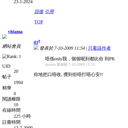
23-1-2024
回復
引用
TOP
yhtama
#
81
網站會員
發表於 7-10-2009 11:54
|
只看該作者
唔係only我，個個呢到都比佢
到PK
dicken 發表於 7-10-2009 11:53
UID
20
你地把口唔收, 攪到佢唔打唔心安!!
帖子
1994
精華
0
閱讀權限
10
在線時間
225 小時
註冊時間
12-7-2009