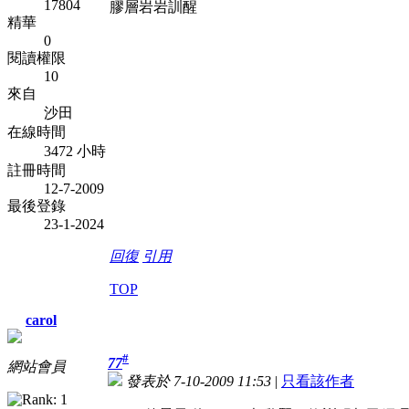
17804
膠層岩岩訓醒
精華
0
閱讀權限
10
來自
沙田
在線時間
3472 小時
註冊時間
12-7-2009
最後登錄
23-1-2024
回復
引用
TOP
carol
#
77
網站會員
發表於 7-10-2009 11:53
|
只看該作者