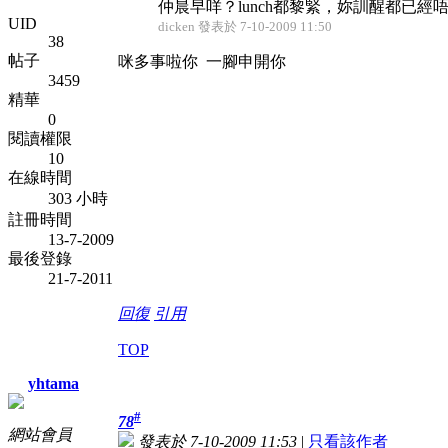
仲晨早咩？lunch都黎緊，妳訓醒都已
UID
dicken 發表於 7-10-2009 11:50
38
帖子
咪多事啦你
一腳申開你
3459
精華
0
閱讀權限
10
在線時間
303 小時
註冊時間
13-7-2009
最後登錄
21-7-2011
回復
引用
TOP
yhtama
#
78
網站會員
發表於 7-10-2009 11:53
|
只看該作者