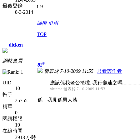
最後登錄
C9
8-3-2014
回復
引用
TOP
dicken
網站會員
#
82
發表於 7-10-2009 11:55
|
只看該作者
UID
應該係我老公揸啦, 我行龜速之嗎...............
10
yhtama 發表於 7-10-2009 11:53
帖子
係，我見係男人渣
25755
精華
0
閱讀權限
10
在線時間
3913 小時