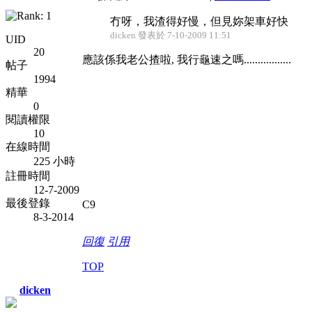
冇呀，我渣得好慢，但見妳架車好快
dicken 發表於 7-10-2009 11:51
UID
20
應該係我老公揸啦, 我行龜速之嗎.................
帖子
1994
精華
0
閱讀權限
10
在線時間
225 小時
註冊時間
12-7-2009
最後登錄
C9
8-3-2014
回復
引用
TOP
dicken