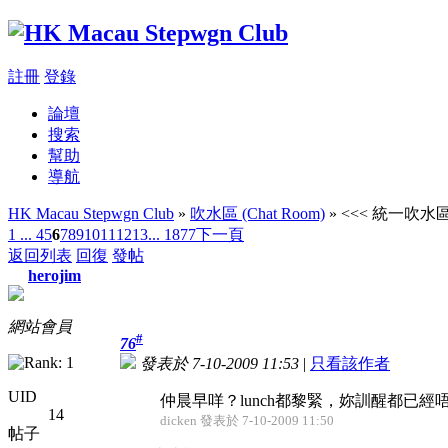
註冊
登錄
論壇
搜索
幫助
導航
HK Macau Stepwgn Club
»
吹水區 (Chat Room)
» <<< 統一吹水區 
1 ...
4
5
6
7
8
9
10
11
12
13
... 1877
下一頁
返回列表
回復
發帖
herojim
網站會員
#
76
發表於 7-10-2009 11:53
|
只看該作者
UID
仲晨早咩？lunch都黎緊，妳訓醒都已
14
dicken 發表於 7-10-2009 11:50
帖子