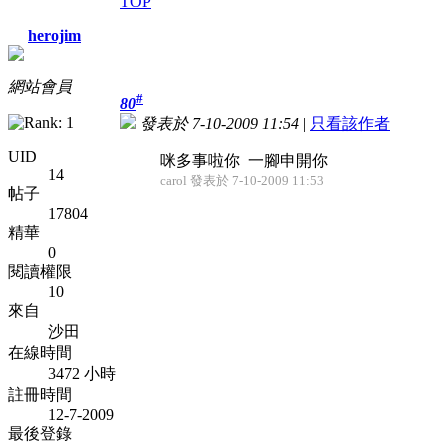
TOP
herojim
網站會員
#
80
發表於 7-10-2009 11:54
|
只看該作者
UID
咪多事啦你
一腳申開你
14
carol 發表於 7-10-2009 11:53
帖子
17804
精華
0
閱讀權限
10
來自
沙田
在線時間
3472 小時
註冊時間
12-7-2009
最後登錄