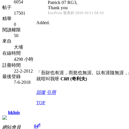
6054
Patrick 07 RG3,
帖子
Thank you
17501
EricPoon 發表於 2016-10-11 04:10
精華
Added.
0
閱讀權限
50
來自
大埔
在線時間
4298 小時
註冊時間
22-2-2012
「吾財也有涯，而慾也無涯。以有涯隨無涯，
最後登錄
就咁叫我呀
Cliff (奇利夫)
7-6-2018
回復
引用
TOP
hkluis
#
64
網站會員