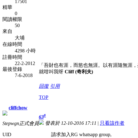
17501
精華
0
閱讀權限
50
來自
大埔
在線時間
4298 小時
註冊時間
22-2-2012
「吾財也有涯，而慾也無涯。以有涯隨無涯，
最後登錄
就咁叫我呀
Cliff (奇利夫)
7-6-2018
回復
引用
TOP
cliffchow
#
63
發表於 12-10-2016 17:11
|
只看該作者
Stepwgn正式會員
UID
請求加入RG whatsapp group,