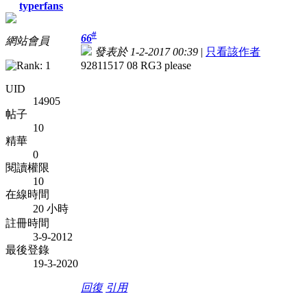
typerfans
#
66
網站會員
發表於 1-2-2017 00:39
|
只看該作者
92811517 08 RG3 please
UID
14905
帖子
10
精華
0
閱讀權限
10
在線時間
20 小時
註冊時間
3-9-2012
最後登錄
19-3-2020
回復
引用