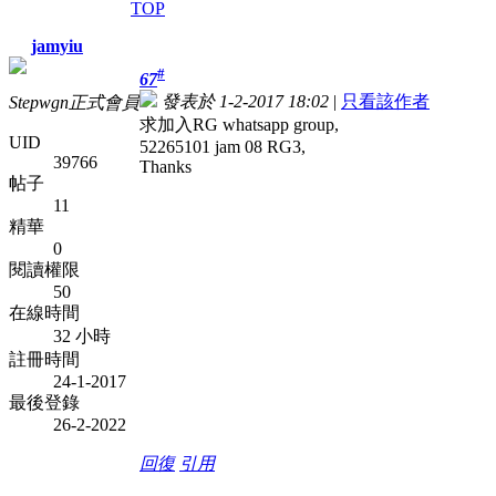
TOP
jamyiu
#
67
發表於 1-2-2017 18:02
|
只看該作者
Stepwgn正式會員
求加入RG whatsapp group,
UID
52265101 jam 08 RG3,
39766
Thanks
帖子
11
精華
0
閱讀權限
50
在線時間
32 小時
註冊時間
24-1-2017
最後登錄
26-2-2022
回復
引用