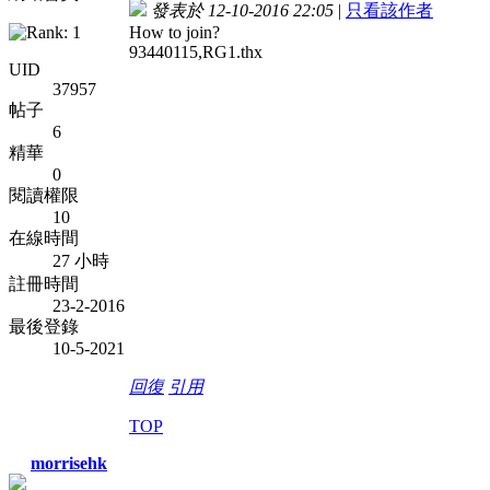
發表於 12-10-2016 22:05
|
只看該作者
How to join?
93440115,RG1.thx
UID
37957
帖子
6
精華
0
閱讀權限
10
在線時間
27 小時
註冊時間
23-2-2016
最後登錄
10-5-2021
回復
引用
TOP
morrisehk