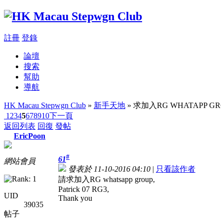
註冊
登錄
論壇
搜索
幫助
導航
HK Macau Stepwgn Club
»
新手天地
» 求加入RG WHATAPP GR
1
2
3
4
5
6
7
8
9
10
下一頁
返回列表
回復
發帖
EricPoon
#
61
網站會員
發表於 11-10-2016 04:10
|
只看該作者
請求加入RG whatsapp group,
Patrick 07 RG3,
UID
Thank you
39035
帖子