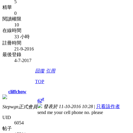
5
精華
0
閱讀權限
10
在線時間
33 小時
註冊時間
21-9-2016
最後登錄
4-7-2017
回復
引用
TOP
cliffchow
#
62
發表於 11-10-2016 10:28
|
只看該作者
Stepwgn正式會員
send me your cell phone no. please
UID
6054
帖子