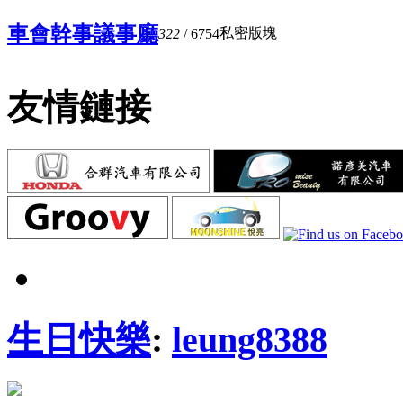
車會幹事議事廳
私密版塊
322
/ 6754
友情鏈接
生日快樂
:
leung8388