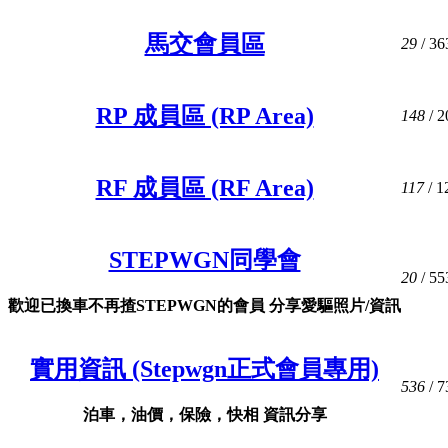
馬交會員區
29
/ 36
RP 成員區 (RP Area)
148
/ 2
RF 成員區 (RF Area)
117
/ 1
STEPWGN同學會
20
/ 55
歡迎已換車不再揸STEPWGN的會員 分享愛驅照片/資訊
實用資訊 (Stepwgn正式會員專用)
536
/ 7
泊車，油價，保險，快相 資訊分享