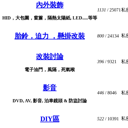
內外裝飾
1131
/ 25071
私
HID，大包圍，窗簾，隔熱太陽紙, LED.....等等
胎鈴，迫力 ，懸掛改裝
私
800
/ 24134
改裝討論
396
/ 9321
私
電子油門，風隔，死氣喉
影音
446
/ 8046
私
DVD, AV, 影音, 泊車鏡頭 & 防盜討論
DIY區
私
522
/ 10391